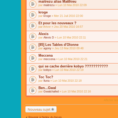
maitrezu alias Matthieu
par
maitrezu
» Lun 10 Mai 2010 22:09
kroge
par
kroge
» Mer 21 Juil 2010 22:00
Et pour les nouveaux ?
par
Arivor
» Jeu 20 Mai 2010 16:57
Alexis
par
Alexis D
» Lun 10 Mai 2010 22:11
[85] Les Tables d'Olonne
par
agony
» Jeu 13 Mai 2010 09:48
Meccena
par
meccena
» Lun 10 Mai 2010 22:21
qui se cache derrière kobyo ???????????
par
kobyo
» Lun 10 Mai 2010 22:19
Toc Toc?
par
Iluna
» Lun 10 Mai 2010 22:18
Ben...Gwal
par
Gwalchafed
» Lun 10 Mai 2010 22:16
Afficher le
Nouveau sujet
Revenir à l’index du forum