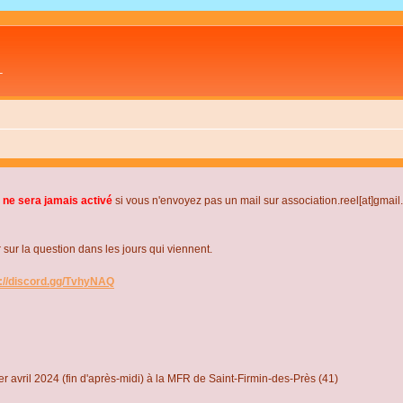
L
 ne sera jamais activé
si vous n'envoyez pas un mail sur association.reel[at]gmai
r la question dans les jours qui viennent.
s://discord.gg/TvhyNAQ
r avril 2024 (fin d'après-midi) à la MFR de Saint-Firmin-des-Près (41)