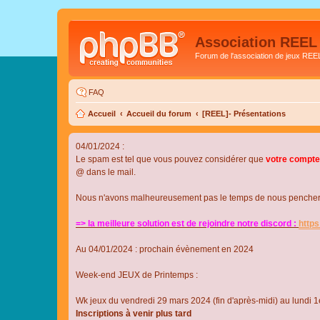
Association REEL
Forum de l'association de jeux REE
FAQ
Accueil
Accueil du forum
[REEL]- Présentations
04/01/2024 :
Le spam est tel que vous pouvez considérer que
votre compte
@ dans le mail.
Nous n'avons malheureusement pas le temps de nous pencher su
=> la meilleure solution est de rejoindre notre discord :
http
Au 04/01/2024 : prochain évènement en 2024
Week-end JEUX de Printemps :
Wk jeux du vendredi 29 mars 2024 (fin d'après-midi) au lundi 1e
Inscriptions à venir plus tard