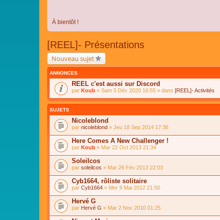
À bientôt !
[REEL]- Présentations
Nouveau sujet
ANNONCES
REEL c'est aussi sur Discord
par
Koub
» Sam 5 Déc 2020 16:55 » dans
[REEL]- Activités
SUJETS
Nicoleblond
par
nicoleblond
» Jeu 18 Sep 2014 17:36
Here Comes A New Challenger !
par
Koub
» Mar 22 Oct 2013 21:34
Soleilcos
par
soleilcos
» Mar 26 Fév 2013 22:03
Cyb1664, rôliste solitaire
par
Cyb1664
» Mer 9 Mai 2012 21:50
Hervé G
par
Hervé G
» Mar 2 Nov 2010 01:25