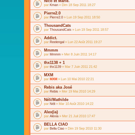
Nico et Marie.
par
Kman
» Dim 18 Sep 2011 18:27
Pierre2.0
par
Pierre2.0
» Lun 19 Sep 2011 18:50
ThousandCats
par
ThousandCats
» Lun 19 Sep 2011 18:57
Addict.
par
Reelengal
» Lun 22 Août 2011 19:27
Mmmm
par
Mmmm
» Mer 8 Juin 2011 14:17
thx1138 + 1
par
thx1139
» Mar 7 Juin 2011 21:42
MXM
par
MXM
» Lun 10 Mai 2010 22:21
Rebis aka José
par
Rebis
» Mer 19 Mai 2010 14:29
Néli/Mathilde
par
Néli
» Mar 10 Août 2010 14:22
Alex(ia)
par
Alexia
» Mer 21 Juil 2010 17:47
BELLA CIAO
par
Bella Ciao
» Dim 19 Sep 2010 11:30