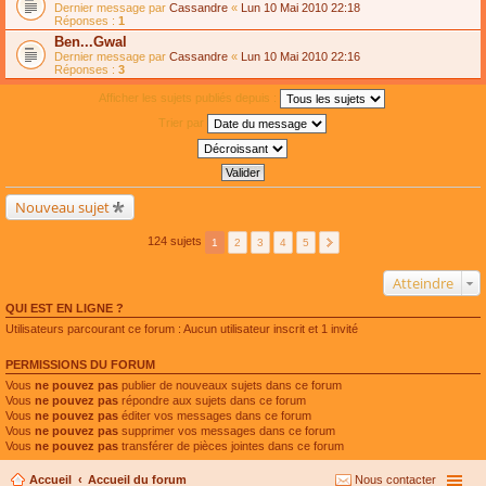
Dernier message par
Cassandre
«
Lun 10 Mai 2010 22:18
Réponses :
1
Ben...Gwal
Dernier message par
Cassandre
«
Lun 10 Mai 2010 22:16
Réponses :
3
Afficher les sujets publiés depuis :
Trier par
Nouveau sujet
124 sujets
1
2
3
4
5
Atteindre
QUI EST EN LIGNE ?
Utilisateurs parcourant ce forum : Aucun utilisateur inscrit et 1 invité
PERMISSIONS DU FORUM
Vous
ne pouvez pas
publier de nouveaux sujets dans ce forum
Vous
ne pouvez pas
répondre aux sujets dans ce forum
Vous
ne pouvez pas
éditer vos messages dans ce forum
Vous
ne pouvez pas
supprimer vos messages dans ce forum
Vous
ne pouvez pas
transférer de pièces jointes dans ce forum
Accueil
Accueil du forum
Nous contacter