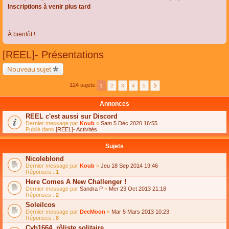
Inscriptions à venir plus tard
À bientôt !
[REEL]- Présentations
Nouveau sujet
124 sujets
1
2
3
4
5
Annonces
REEL c'est aussi sur Discord
Dernier message par
Koub
«
Sam 5 Déc 2020 16:55
Publié dans
[REEL]- Activités
Sujets
Nicoleblond
Dernier message par
Koub
«
Jeu 18 Sep 2014 19:46
Réponses :
1
Here Comes A New Challenger !
Dernier message par
Sandra P
«
Mer 23 Oct 2013 21:18
Réponses :
2
Soleilcos
Dernier message par
DecMoon
«
Mar 5 Mars 2013 10:23
Réponses :
8
Cyb1664, rôliste solitaire