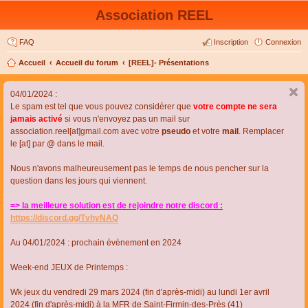
Association REEL
FAQ
Inscription
Connexion
Accueil
Accueil du forum
[REEL]- Présentations
04/01/2024 :
Le spam est tel que vous pouvez considérer que
votre compte ne sera
jamais activé
si vous n'envoyez pas un mail sur
association.reel[at]gmail.com avec votre
pseudo
et votre
mail
. Remplacer
le [at] par @ dans le mail.
Nous n'avons malheureusement pas le temps de nous pencher sur la
question dans les jours qui viennent.
=> la meilleure solution est de rejoindre notre discord :
https://discord.gg/TvhyNAQ
Au 04/01/2024 : prochain évènement en 2024
Week-end JEUX de Printemps :
Wk jeux du vendredi 29 mars 2024 (fin d'après-midi) au lundi 1er avril
2024 (fin d'après-midi) à la MFR de Saint-Firmin-des-Près (41)