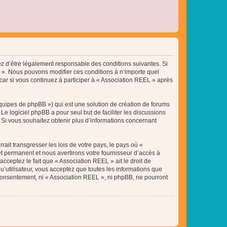
tez d’être légalement responsable des conditions suivantes. Si
L ». Nous pouvons modifier ces conditions à n’importe quel
ar si vous continuez à participer à « Association REEL » après
équipes de phpBB ») qui est une solution de création de forums
 Le logiciel phpBB a pour seul but de faciliter les discussions
Si vous souhaitez obtenir plus d’informations concernant
ait transgresser les lois de votre pays, le pays où «
t permanent et nous avertirons votre fournisseur d’accès à
cceptez le fait que « Association REEL » ait le droit de
u’utilisateur, vous acceptez que toutes les informations que
 consentement, ni « Association REEL », ni phpBB, ne pourront