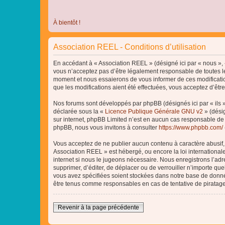
À bientôt !
Association REEL - Conditions d’utilisation
En accédant à « Association REEL » (désigné ici par « nous », «
vous n’acceptez pas d’être légalement responsable de toutes le
moment et nous essaierons de vous informer de ces modificatio
que les modifications aient été effectuées, vous acceptez d’êtr
Nos forums sont développés par phpBB (désignés ici par « ils »
déclarée sous la «
Licence Publique Générale GNU v2
» (désig
sur internet, phpBB Limited n’est en aucun cas responsable de
phpBB, nous vous invitons à consulter
https://www.phpbb.com/
Vous acceptez de ne publier aucun contenu à caractère abusif, o
Association REEL » est hébergé, ou encore la loi internationa
internet si nous le jugeons nécessaire. Nous enregistrons l’adr
supprimer, d’éditer, de déplacer ou de verrouiller n’importe qu
vous avez spécifiées soient stockées dans notre base de donnée
être tenus comme responsables en cas de tentative de piratag
Revenir à la page précédente