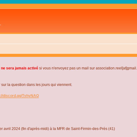
L
 ne sera jamais activé
si vous n'envoyez pas un mail sur association.reel[at]gmai
r la question dans les jours qui viennent.
s://discord.gg/TvhyNAQ
r avril 2024 (fin d'après-midi) à la MFR de Saint-Firmin-des-Près (41)