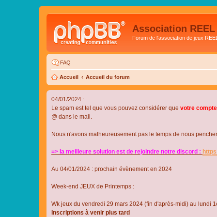
Association REEL
Forum de l'association de jeux REE
FAQ
Accueil
Accueil du forum
04/01/2024 :
Le spam est tel que vous pouvez considérer que
votre compte
@ dans le mail.
Nous n'avons malheureusement pas le temps de nous pencher su
=> la meilleure solution est de rejoindre notre discord :
http
Au 04/01/2024 : prochain évènement en 2024
Week-end JEUX de Printemps :
Wk jeux du vendredi 29 mars 2024 (fin d'après-midi) au lundi 1e
Inscriptions à venir plus tard