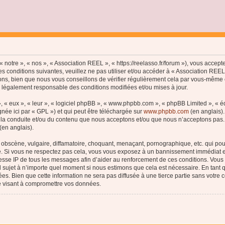
 notre », « nos », « Association REEL », « https://reelasso.fr/forum »), vous accep
s conditions suivantes, veuillez ne pas utiliser et/ou accéder à « Association REE
ns, bien que nous vous conseillons de vérifier régulièrement cela par vous-même c
e légalement responsable des conditions modifiées et/ou mises à jour.
, « eux », « leur », « logiciel phpBB », « www.phpbb.com », « phpBB Limited », « 
née ici par « GPL ») et qui peut être téléchargée sur
www.phpbb.com
(en anglais).
 la conduite et/ou du contenu que nous acceptons et/ou que nous n’acceptons pas. 
(en anglais).
bscène, vulgaire, diffamatoire, choquant, menaçant, pornographique, etc. qui pourr
le. Si vous ne respectez pas cela, vous vous exposez à un bannissement immédiat e
esse IP de tous les messages afin d’aider au renforcement de ces conditions. Vous a
el sujet à n’importe quel moment si nous estimons que cela est nécessaire. En tant q
s. Bien que cette information ne sera pas diffusée à une tierce partie sans votre
e visant à compromettre vos données.