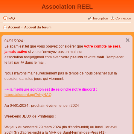
Association REEL
FAQ
Inscription
Connexion
Accueil
Accueil du forum
04/01/2024 :
Le spam est tel que vous pouvez considérer que
votre compte ne sera
jamais activé
si vous n'envoyez pas un mail sur
association.reel[at]gmail.com avec votre
pseudo
et votre
mail
. Remplacer
le [at] par @ dans le mail.
Nous n'avons malheureusement pas le temps de nous pencher sur la
question dans les jours qui viennent.
=> la meilleure solution est de rejoindre notre discord :
https://discord.gg/TvhyNAQ
Au 04/01/2024 : prochain évènement en 2024
Week-end JEUX de Printemps :
Wk jeux du vendredi 29 mars 2024 (fin d'après-midi) au lundi 1er avril
2024 (fin d'après-midi) à la MFR de Saint-Firmin-des-Près (41)