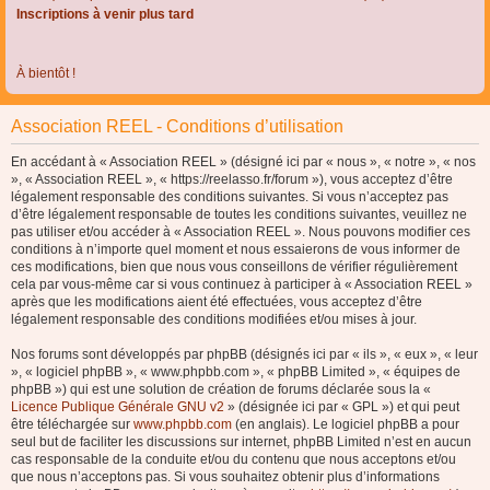
Inscriptions à venir plus tard
À bientôt !
Association REEL - Conditions d’utilisation
En accédant à « Association REEL » (désigné ici par « nous », « notre », « nos
», « Association REEL », « https://reelasso.fr/forum »), vous acceptez d’être
légalement responsable des conditions suivantes. Si vous n’acceptez pas
d’être légalement responsable de toutes les conditions suivantes, veuillez ne
pas utiliser et/ou accéder à « Association REEL ». Nous pouvons modifier ces
conditions à n’importe quel moment et nous essaierons de vous informer de
ces modifications, bien que nous vous conseillons de vérifier régulièrement
cela par vous-même car si vous continuez à participer à « Association REEL »
après que les modifications aient été effectuées, vous acceptez d’être
légalement responsable des conditions modifiées et/ou mises à jour.
Nos forums sont développés par phpBB (désignés ici par « ils », « eux », « leur
», « logiciel phpBB », « www.phpbb.com », « phpBB Limited », « équipes de
phpBB ») qui est une solution de création de forums déclarée sous la «
Licence Publique Générale GNU v2
» (désignée ici par « GPL ») et qui peut
être téléchargée sur
www.phpbb.com
(en anglais). Le logiciel phpBB a pour
seul but de faciliter les discussions sur internet, phpBB Limited n’est en aucun
cas responsable de la conduite et/ou du contenu que nous acceptons et/ou
que nous n’acceptons pas. Si vous souhaitez obtenir plus d’informations