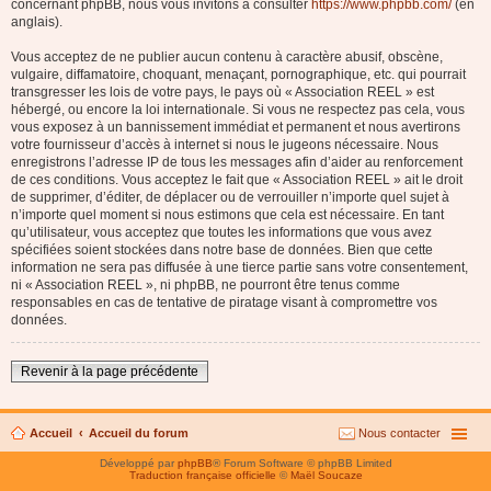
concernant phpBB, nous vous invitons à consulter
https://www.phpbb.com/
(en
anglais).
Vous acceptez de ne publier aucun contenu à caractère abusif, obscène,
vulgaire, diffamatoire, choquant, menaçant, pornographique, etc. qui pourrait
transgresser les lois de votre pays, le pays où « Association REEL » est
hébergé, ou encore la loi internationale. Si vous ne respectez pas cela, vous
vous exposez à un bannissement immédiat et permanent et nous avertirons
votre fournisseur d’accès à internet si nous le jugeons nécessaire. Nous
enregistrons l’adresse IP de tous les messages afin d’aider au renforcement
de ces conditions. Vous acceptez le fait que « Association REEL » ait le droit
de supprimer, d’éditer, de déplacer ou de verrouiller n’importe quel sujet à
n’importe quel moment si nous estimons que cela est nécessaire. En tant
qu’utilisateur, vous acceptez que toutes les informations que vous avez
spécifiées soient stockées dans notre base de données. Bien que cette
information ne sera pas diffusée à une tierce partie sans votre consentement,
ni « Association REEL », ni phpBB, ne pourront être tenus comme
responsables en cas de tentative de piratage visant à compromettre vos
données.
Revenir à la page précédente
Accueil
Accueil du forum
Nous contacter
Développé par
phpBB
® Forum Software © phpBB Limited
Traduction française officielle
©
Maël Soucaze