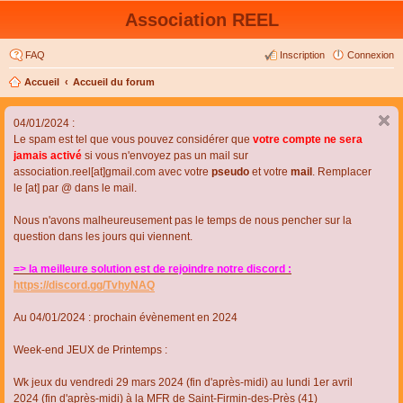
Association REEL
FAQ
Inscription
Connexion
Accueil
Accueil du forum
04/01/2024 :
Le spam est tel que vous pouvez considérer que
votre compte ne sera
jamais activé
si vous n'envoyez pas un mail sur
association.reel[at]gmail.com avec votre
pseudo
et votre
mail
. Remplacer
le [at] par @ dans le mail.
Nous n'avons malheureusement pas le temps de nous pencher sur la
question dans les jours qui viennent.
=> la meilleure solution est de rejoindre notre discord :
https://discord.gg/TvhyNAQ
Au 04/01/2024 : prochain évènement en 2024
Week-end JEUX de Printemps :
Wk jeux du vendredi 29 mars 2024 (fin d'après-midi) au lundi 1er avril
2024 (fin d'après-midi) à la MFR de Saint-Firmin-des-Près (41)