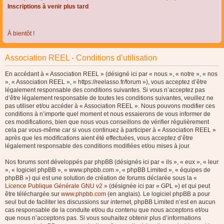
Inscriptions à venir plus tard
À bientôt !
Association REEL - Conditions d’utilisation
En accédant à « Association REEL » (désigné ici par « nous », « notre », « nos
», « Association REEL », « https://reelasso.fr/forum »), vous acceptez d’être
légalement responsable des conditions suivantes. Si vous n’acceptez pas
d’être légalement responsable de toutes les conditions suivantes, veuillez ne
pas utiliser et/ou accéder à « Association REEL ». Nous pouvons modifier ces
conditions à n’importe quel moment et nous essaierons de vous informer de
ces modifications, bien que nous vous conseillons de vérifier régulièrement
cela par vous-même car si vous continuez à participer à « Association REEL »
après que les modifications aient été effectuées, vous acceptez d’être
légalement responsable des conditions modifiées et/ou mises à jour.
Nos forums sont développés par phpBB (désignés ici par « ils », « eux », « leur
», « logiciel phpBB », « www.phpbb.com », « phpBB Limited », « équipes de
phpBB ») qui est une solution de création de forums déclarée sous la «
Licence Publique Générale GNU v2
» (désignée ici par « GPL ») et qui peut
être téléchargée sur
www.phpbb.com
(en anglais). Le logiciel phpBB a pour
seul but de faciliter les discussions sur internet, phpBB Limited n’est en aucun
cas responsable de la conduite et/ou du contenu que nous acceptons et/ou
que nous n’acceptons pas. Si vous souhaitez obtenir plus d’informations