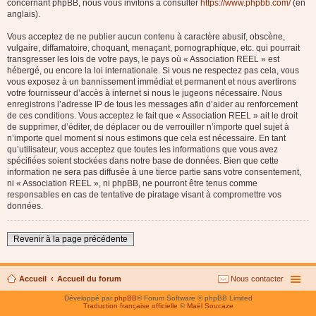
concernant phpBB, nous vous invitons à consulter
https://www.phpbb.com/
(en
anglais).
Vous acceptez de ne publier aucun contenu à caractère abusif, obscène,
vulgaire, diffamatoire, choquant, menaçant, pornographique, etc. qui pourrait
transgresser les lois de votre pays, le pays où « Association REEL » est
hébergé, ou encore la loi internationale. Si vous ne respectez pas cela, vous
vous exposez à un bannissement immédiat et permanent et nous avertirons
votre fournisseur d’accès à internet si nous le jugeons nécessaire. Nous
enregistrons l’adresse IP de tous les messages afin d’aider au renforcement
de ces conditions. Vous acceptez le fait que « Association REEL » ait le droit
de supprimer, d’éditer, de déplacer ou de verrouiller n’importe quel sujet à
n’importe quel moment si nous estimons que cela est nécessaire. En tant
qu’utilisateur, vous acceptez que toutes les informations que vous avez
spécifiées soient stockées dans notre base de données. Bien que cette
information ne sera pas diffusée à une tierce partie sans votre consentement,
ni « Association REEL », ni phpBB, ne pourront être tenus comme
responsables en cas de tentative de piratage visant à compromettre vos
données.
Revenir à la page précédente
Accueil
Accueil du forum
Nous contacter
Développé par
phpBB
® Forum Software © phpBB Limited
Traduction française officielle
©
Maël Soucaze