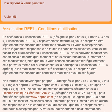
Inscriptions à venir plus tard
À bientôt !
Association REEL - Conditions d’utilisation
En accédant à « Association REEL » (désigné ici par « nous », « notre », « nos
», « Association REEL », « https://reelasso.fr/forum »), vous acceptez d’être
légalement responsable des conditions suivantes. Si vous n’acceptez pas
d’être légalement responsable de toutes les conditions suivantes, veuillez ne
pas utiliser et/ou accéder à « Association REEL ». Nous pouvons modifier ces
conditions à n’importe quel moment et nous essaierons de vous informer de
ces modifications, bien que nous vous conseillons de vérifier régulièrement
cela par vous-même car si vous continuez à participer à « Association REEL »
après que les modifications aient été effectuées, vous acceptez d’être
légalement responsable des conditions modifiées et/ou mises à jour.
Nos forums sont développés par phpBB (désignés ici par « ils », « eux », « leur
», « logiciel phpBB », « www.phpbb.com », « phpBB Limited », « équipes de
phpBB ») qui est une solution de création de forums déclarée sous la «
Licence Publique Générale GNU v2
» (désignée ici par « GPL ») et qui peut
être téléchargée sur
www.phpbb.com
(en anglais). Le logiciel phpBB a pour
seul but de faciliter les discussions sur internet, phpBB Limited n’est en aucun
cas responsable de la conduite et/ou du contenu que nous acceptons et/ou
que nous n’acceptons pas. Si vous souhaitez obtenir plus d’informations