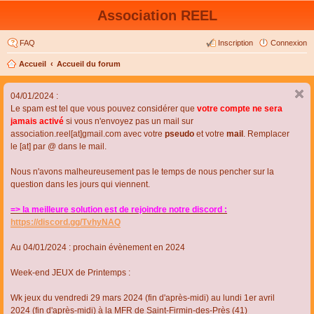
Association REEL
FAQ
Inscription
Connexion
Accueil
Accueil du forum
04/01/2024 :
Le spam est tel que vous pouvez considérer que
votre compte ne sera
jamais activé
si vous n'envoyez pas un mail sur
association.reel[at]gmail.com avec votre
pseudo
et votre
mail
. Remplacer
le [at] par @ dans le mail.
Nous n'avons malheureusement pas le temps de nous pencher sur la
question dans les jours qui viennent.
=> la meilleure solution est de rejoindre notre discord :
https://discord.gg/TvhyNAQ
Au 04/01/2024 : prochain évènement en 2024
Week-end JEUX de Printemps :
Wk jeux du vendredi 29 mars 2024 (fin d'après-midi) au lundi 1er avril
2024 (fin d'après-midi) à la MFR de Saint-Firmin-des-Près (41)