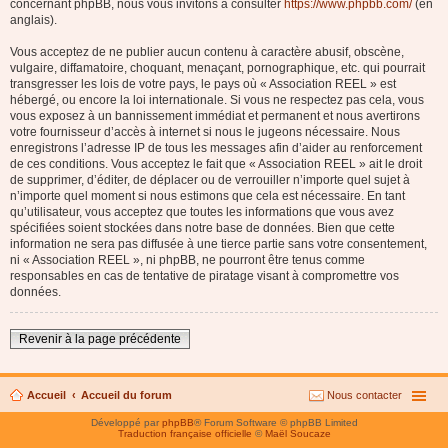
concernant phpBB, nous vous invitons à consulter
https://www.phpbb.com/
(en
anglais).
Vous acceptez de ne publier aucun contenu à caractère abusif, obscène,
vulgaire, diffamatoire, choquant, menaçant, pornographique, etc. qui pourrait
transgresser les lois de votre pays, le pays où « Association REEL » est
hébergé, ou encore la loi internationale. Si vous ne respectez pas cela, vous
vous exposez à un bannissement immédiat et permanent et nous avertirons
votre fournisseur d’accès à internet si nous le jugeons nécessaire. Nous
enregistrons l’adresse IP de tous les messages afin d’aider au renforcement
de ces conditions. Vous acceptez le fait que « Association REEL » ait le droit
de supprimer, d’éditer, de déplacer ou de verrouiller n’importe quel sujet à
n’importe quel moment si nous estimons que cela est nécessaire. En tant
qu’utilisateur, vous acceptez que toutes les informations que vous avez
spécifiées soient stockées dans notre base de données. Bien que cette
information ne sera pas diffusée à une tierce partie sans votre consentement,
ni « Association REEL », ni phpBB, ne pourront être tenus comme
responsables en cas de tentative de piratage visant à compromettre vos
données.
Revenir à la page précédente
Accueil
Accueil du forum
Nous contacter
Développé par
phpBB
® Forum Software © phpBB Limited
Traduction française officielle
©
Maël Soucaze