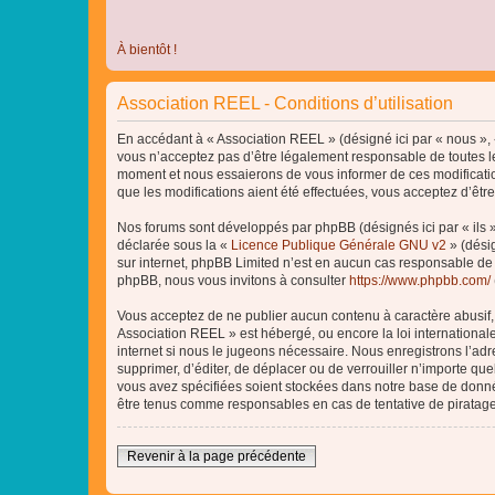
À bientôt !
Association REEL - Conditions d’utilisation
En accédant à « Association REEL » (désigné ici par « nous », «
vous n’acceptez pas d’être légalement responsable de toutes le
moment et nous essaierons de vous informer de ces modificatio
que les modifications aient été effectuées, vous acceptez d’êtr
Nos forums sont développés par phpBB (désignés ici par « ils »
déclarée sous la «
Licence Publique Générale GNU v2
» (désig
sur internet, phpBB Limited n’est en aucun cas responsable de
phpBB, nous vous invitons à consulter
https://www.phpbb.com/
Vous acceptez de ne publier aucun contenu à caractère abusif, o
Association REEL » est hébergé, ou encore la loi internationa
internet si nous le jugeons nécessaire. Nous enregistrons l’adr
supprimer, d’éditer, de déplacer ou de verrouiller n’importe qu
vous avez spécifiées soient stockées dans notre base de donnée
être tenus comme responsables en cas de tentative de piratag
Revenir à la page précédente