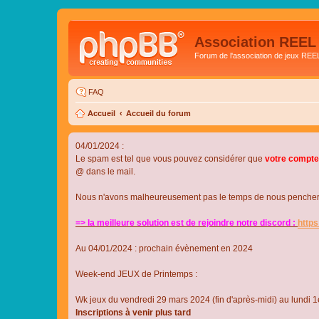
Association REEL
Forum de l'association de jeux REE
FAQ
Accueil
Accueil du forum
04/01/2024 :
Le spam est tel que vous pouvez considérer que
votre compte
@ dans le mail.
Nous n'avons malheureusement pas le temps de nous pencher su
=> la meilleure solution est de rejoindre notre discord :
http
Au 04/01/2024 : prochain évènement en 2024
Week-end JEUX de Printemps :
Wk jeux du vendredi 29 mars 2024 (fin d'après-midi) au lundi 1e
Inscriptions à venir plus tard