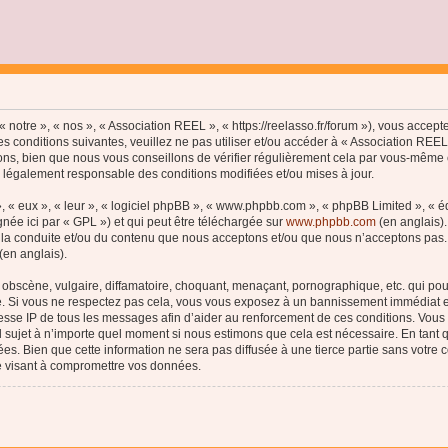
 notre », « nos », « Association REEL », « https://reelasso.fr/forum »), vous accep
s conditions suivantes, veuillez ne pas utiliser et/ou accéder à « Association REE
ns, bien que nous vous conseillons de vérifier régulièrement cela par vous-même c
e légalement responsable des conditions modifiées et/ou mises à jour.
, « eux », « leur », « logiciel phpBB », « www.phpbb.com », « phpBB Limited », « 
née ici par « GPL ») et qui peut être téléchargée sur
www.phpbb.com
(en anglais).
 la conduite et/ou du contenu que nous acceptons et/ou que nous n’acceptons pas. 
(en anglais).
bscène, vulgaire, diffamatoire, choquant, menaçant, pornographique, etc. qui pourr
le. Si vous ne respectez pas cela, vous vous exposez à un bannissement immédiat e
esse IP de tous les messages afin d’aider au renforcement de ces conditions. Vous a
el sujet à n’importe quel moment si nous estimons que cela est nécessaire. En tant q
s. Bien que cette information ne sera pas diffusée à une tierce partie sans votre
e visant à compromettre vos données.