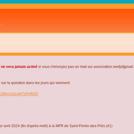
L
 ne sera jamais activé
si vous n'envoyez pas un mail sur association.reel[at]gmai
r la question dans les jours qui viennent.
s://discord.gg/TvhyNAQ
r avril 2024 (fin d'après-midi) à la MFR de Saint-Firmin-des-Près (41)