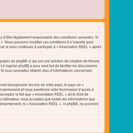
tez d’être légalement responsable des conditions suivantes. Si
L ». Nous pouvons modifier ces conditions à n’importe quel
ar si vous continuez à participer à « Association REEL » après
équipes de phpBB ») qui est une solution de création de forums
 Le logiciel phpBB a pour seul but de faciliter les discussions
Si vous souhaitez obtenir plus d’informations concernant
ait transgresser les lois de votre pays, le pays où «
t permanent et nous avertirons votre fournisseur d’accès à
cceptez le fait que « Association REEL » ait le droit de
u’utilisateur, vous acceptez que toutes les informations que
 consentement, ni « Association REEL », ni phpBB, ne pourront