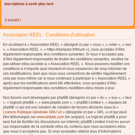
Inscriptions à venir plus tard
À bientôt !
Association REEL - Conditions d’utilisation
En accédant à « Association REEL » (désigné ici par « nous », « notre », « nos
», « Association REEL », « https://reelasso.fr/forum »), vous acceptez d’être
légalement responsable des conditions suivantes. Si vous n’acceptez pas
d’être légalement responsable de toutes les conditions suivantes, veuillez ne
pas utiliser et/ou accéder à « Association REEL ». Nous pouvons modifier ces
conditions à n’importe quel moment et nous essaierons de vous informer de
ces modifications, bien que nous vous conseillons de vérifier régulièrement
cela par vous-même car si vous continuez à participer à « Association REEL »
après que les modifications aient été effectuées, vous acceptez d’être
légalement responsable des conditions modifiées et/ou mises à jour.
Nos forums sont développés par phpBB (désignés ici par « ils », « eux », « leur
», « logiciel phpBB », « www.phpbb.com », « phpBB Limited », « équipes de
phpBB ») qui est une solution de création de forums déclarée sous la «
Licence Publique Générale GNU v2
» (désignée ici par « GPL ») et qui peut
être téléchargée sur
www.phpbb.com
(en anglais). Le logiciel phpBB a pour
seul but de faciliter les discussions sur internet, phpBB Limited n’est en aucun
cas responsable de la conduite et/ou du contenu que nous acceptons et/ou
que nous n’acceptons pas. Si vous souhaitez obtenir plus d’informations