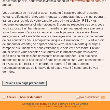
concernant phpBB, nous vous invitons à consulter
https://www.phpbb.com/
(en
anglais).
Vous acceptez de ne publier aucun contenu à caractère abusif, obscène,
vulgaire, diffamatoire, choquant, menaçant, pornographique, etc. qui pourrait
transgresser les lois de votre pays, le pays où « Association REEL » est
hébergé, ou encore la loi internationale. Si vous ne respectez pas cela, vous
vous exposez à un bannissement immédiat et permanent et nous avertirons
votre fournisseur d’accès à internet si nous le jugeons nécessaire. Nous
enregistrons l’adresse IP de tous les messages afin d’aider au renforcement
de ces conditions. Vous acceptez le fait que « Association REEL » ait le droit
de supprimer, d’éditer, de déplacer ou de verrouiller n’importe quel sujet à
n’importe quel moment si nous estimons que cela est nécessaire. En tant
qu’utilisateur, vous acceptez que toutes les informations que vous avez
spécifiées soient stockées dans notre base de données. Bien que cette
information ne sera pas diffusée à une tierce partie sans votre consentement,
ni « Association REEL », ni phpBB, ne pourront être tenus comme
responsables en cas de tentative de piratage visant à compromettre vos
données.
Revenir à la page précédente
Accueil
Accueil du forum
Nous contacter
Développé par
phpBB
® Forum Software © phpBB Limited
Traduction française officielle
©
Maël Soucaze