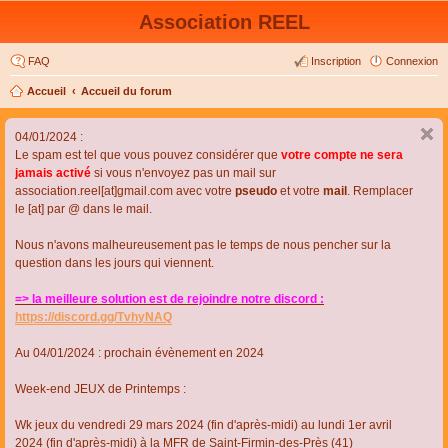
Association REEL
FAQ
Inscription
Connexion
Accueil
Accueil du forum
04/01/2024 :
Le spam est tel que vous pouvez considérer que
votre compte ne sera
jamais activé
si vous n'envoyez pas un mail sur
association.reel[at]gmail.com avec votre
pseudo
et votre
mail
. Remplacer
le [at] par @ dans le mail.
Nous n'avons malheureusement pas le temps de nous pencher sur la
question dans les jours qui viennent.
=> la meilleure solution est de rejoindre notre discord :
https://discord.gg/TvhyNAQ
Au 04/01/2024 : prochain évènement en 2024
Week-end JEUX de Printemps :
Wk jeux du vendredi 29 mars 2024 (fin d'après-midi) au lundi 1er avril
2024 (fin d'après-midi) à la MFR de Saint-Firmin-des-Près (41)