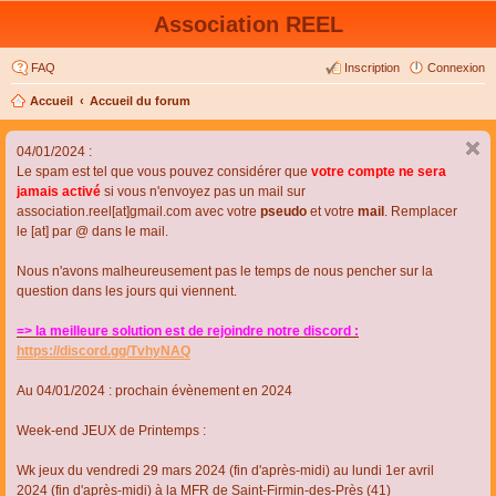
Association REEL
FAQ
Inscription
Connexion
Accueil
Accueil du forum
04/01/2024 :
Le spam est tel que vous pouvez considérer que
votre compte ne sera
jamais activé
si vous n'envoyez pas un mail sur
association.reel[at]gmail.com avec votre
pseudo
et votre
mail
. Remplacer
le [at] par @ dans le mail.
Nous n'avons malheureusement pas le temps de nous pencher sur la
question dans les jours qui viennent.
=> la meilleure solution est de rejoindre notre discord :
https://discord.gg/TvhyNAQ
Au 04/01/2024 : prochain évènement en 2024
Week-end JEUX de Printemps :
Wk jeux du vendredi 29 mars 2024 (fin d'après-midi) au lundi 1er avril
2024 (fin d'après-midi) à la MFR de Saint-Firmin-des-Près (41)