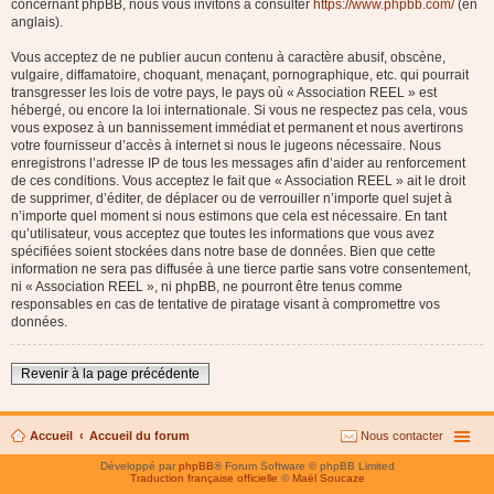
concernant phpBB, nous vous invitons à consulter
https://www.phpbb.com/
(en
anglais).
Vous acceptez de ne publier aucun contenu à caractère abusif, obscène,
vulgaire, diffamatoire, choquant, menaçant, pornographique, etc. qui pourrait
transgresser les lois de votre pays, le pays où « Association REEL » est
hébergé, ou encore la loi internationale. Si vous ne respectez pas cela, vous
vous exposez à un bannissement immédiat et permanent et nous avertirons
votre fournisseur d’accès à internet si nous le jugeons nécessaire. Nous
enregistrons l’adresse IP de tous les messages afin d’aider au renforcement
de ces conditions. Vous acceptez le fait que « Association REEL » ait le droit
de supprimer, d’éditer, de déplacer ou de verrouiller n’importe quel sujet à
n’importe quel moment si nous estimons que cela est nécessaire. En tant
qu’utilisateur, vous acceptez que toutes les informations que vous avez
spécifiées soient stockées dans notre base de données. Bien que cette
information ne sera pas diffusée à une tierce partie sans votre consentement,
ni « Association REEL », ni phpBB, ne pourront être tenus comme
responsables en cas de tentative de piratage visant à compromettre vos
données.
Revenir à la page précédente
Accueil
Accueil du forum
Nous contacter
Développé par
phpBB
® Forum Software © phpBB Limited
Traduction française officielle
©
Maël Soucaze