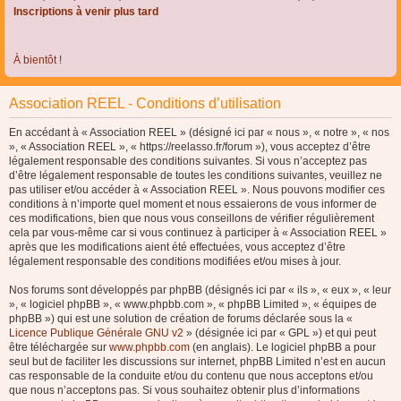
Inscriptions à venir plus tard
À bientôt !
Association REEL - Conditions d’utilisation
En accédant à « Association REEL » (désigné ici par « nous », « notre », « nos
», « Association REEL », « https://reelasso.fr/forum »), vous acceptez d’être
légalement responsable des conditions suivantes. Si vous n’acceptez pas
d’être légalement responsable de toutes les conditions suivantes, veuillez ne
pas utiliser et/ou accéder à « Association REEL ». Nous pouvons modifier ces
conditions à n’importe quel moment et nous essaierons de vous informer de
ces modifications, bien que nous vous conseillons de vérifier régulièrement
cela par vous-même car si vous continuez à participer à « Association REEL »
après que les modifications aient été effectuées, vous acceptez d’être
légalement responsable des conditions modifiées et/ou mises à jour.
Nos forums sont développés par phpBB (désignés ici par « ils », « eux », « leur
», « logiciel phpBB », « www.phpbb.com », « phpBB Limited », « équipes de
phpBB ») qui est une solution de création de forums déclarée sous la «
Licence Publique Générale GNU v2
» (désignée ici par « GPL ») et qui peut
être téléchargée sur
www.phpbb.com
(en anglais). Le logiciel phpBB a pour
seul but de faciliter les discussions sur internet, phpBB Limited n’est en aucun
cas responsable de la conduite et/ou du contenu que nous acceptons et/ou
que nous n’acceptons pas. Si vous souhaitez obtenir plus d’informations