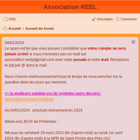
Association REEL
FAQ
Inscription
Connexion
Accueil
Accueil du forum
04/01/2024 :
Le spam est tel que vous pouvez considérer que
votre compte ne sera
jamais activé
si vous n'envoyez pas un mail sur
association.reel[at]gmail.com avec votre
pseudo
et votre
mail
. Remplacer
le [at] par @ dans le mail.
Nous n'avons malheureusement pas le temps de nous pencher sur la
question dans les jours qui viennent.
=> la meilleure solution est de rejoindre notre discord :
https://discord.gg/TvhyNAQ
Au 04/01/2024 : prochain évènement en 2024
Week-end JEUX de Printemps :
Wk jeux du vendredi 29 mars 2024 (fin d'après-midi) au lundi 1er avril
2024 (fin d'après-midi) à la MFR de Saint-Firmin-des-Près (41)