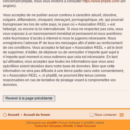
concernant phpBB, nous vous invitons à consulter
https://www.phpbb.com/
(en
anglais).
Vous acceptez de ne publier aucun contenu à caractère abusif, obscène,
vulgaire, diffamatoire, choquant, menaçant, pornographique, etc. qui pourrait
transgresser les lois de votre pays, le pays où « Association REEL » est
hébergé, ou encore la loi internationale. Si vous ne respectez pas cela, vous
vous exposez à un bannissement immédiat et permanent et nous avertirons
votre fournisseur d’accès à internet si nous le jugeons nécessaire. Nous
enregistrons l’adresse IP de tous les messages afin d’aider au renforcement
de ces conditions. Vous acceptez le fait que « Association REEL » ait le droit
de supprimer, d’éditer, de déplacer ou de verrouiller n’importe quel sujet à
n’importe quel moment si nous estimons que cela est nécessaire. En tant
qu’utilisateur, vous acceptez que toutes les informations que vous avez
spécifiées soient stockées dans notre base de données. Bien que cette
information ne sera pas diffusée à une tierce partie sans votre consentement,
ni « Association REEL », ni phpBB, ne pourront être tenus comme
responsables en cas de tentative de piratage visant à compromettre vos
données.
Revenir à la page précédente
Accueil
Accueil du forum
Nous contacter
Développé par
phpBB
® Forum Software © phpBB Limited
Traduction française officielle
©
Maël Soucaze