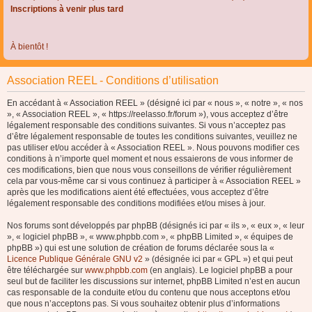
Inscriptions à venir plus tard
À bientôt !
Association REEL - Conditions d’utilisation
En accédant à « Association REEL » (désigné ici par « nous », « notre », « nos
», « Association REEL », « https://reelasso.fr/forum »), vous acceptez d’être
légalement responsable des conditions suivantes. Si vous n’acceptez pas
d’être légalement responsable de toutes les conditions suivantes, veuillez ne
pas utiliser et/ou accéder à « Association REEL ». Nous pouvons modifier ces
conditions à n’importe quel moment et nous essaierons de vous informer de
ces modifications, bien que nous vous conseillons de vérifier régulièrement
cela par vous-même car si vous continuez à participer à « Association REEL »
après que les modifications aient été effectuées, vous acceptez d’être
légalement responsable des conditions modifiées et/ou mises à jour.
Nos forums sont développés par phpBB (désignés ici par « ils », « eux », « leur
», « logiciel phpBB », « www.phpbb.com », « phpBB Limited », « équipes de
phpBB ») qui est une solution de création de forums déclarée sous la «
Licence Publique Générale GNU v2
» (désignée ici par « GPL ») et qui peut
être téléchargée sur
www.phpbb.com
(en anglais). Le logiciel phpBB a pour
seul but de faciliter les discussions sur internet, phpBB Limited n’est en aucun
cas responsable de la conduite et/ou du contenu que nous acceptons et/ou
que nous n’acceptons pas. Si vous souhaitez obtenir plus d’informations