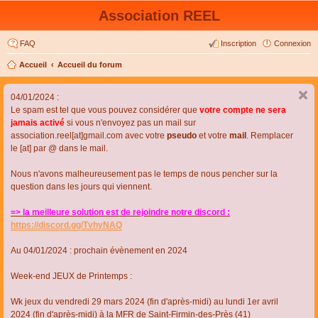
Association REEL
FAQ
Inscription
Connexion
Accueil
Accueil du forum
04/01/2024 :
Le spam est tel que vous pouvez considérer que
votre compte ne sera
jamais activé
si vous n'envoyez pas un mail sur
association.reel[at]gmail.com avec votre
pseudo
et votre
mail
. Remplacer
le [at] par @ dans le mail.
Nous n'avons malheureusement pas le temps de nous pencher sur la
question dans les jours qui viennent.
=> la meilleure solution est de rejoindre notre discord :
https://discord.gg/TvhyNAQ
Au 04/01/2024 : prochain évènement en 2024
Week-end JEUX de Printemps :
Wk jeux du vendredi 29 mars 2024 (fin d'après-midi) au lundi 1er avril
2024 (fin d'après-midi) à la MFR de Saint-Firmin-des-Près (41)