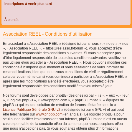
Inscriptions à venir plus tard
À bientôt !
Association REEL - Conditions d’utilisation
En accédant à « Association REEL » (désigné ici par « nous », « notre », « nos
», « Association REEL », « https://reelasso.fr/forum »), vous acceptez d’être
légalement responsable des conditions suivantes. Si vous n’acceptez pas
d’être légalement responsable de toutes les conditions suivantes, veuillez ne
pas utiliser et/ou accéder à « Association REEL ». Nous pouvons modifier ces
conditions à n’importe quel moment et nous essaierons de vous informer de
ces modifications, bien que nous vous conseillons de vérifier régulièrement
cela par vous-même car si vous continuez à participer à « Association REEL »
après que les modifications aient été effectuées, vous acceptez d’être
légalement responsable des conditions modifiées et/ou mises à jour.
Nos forums sont développés par phpBB (désignés ici par « ils », « eux », « leur
», « logiciel phpBB », « www.phpbb.com », « phpBB Limited », « équipes de
phpBB ») qui est une solution de création de forums déclarée sous la «
Licence Publique Générale GNU v2
» (désignée ici par « GPL ») et qui peut
être téléchargée sur
www.phpbb.com
(en anglais). Le logiciel phpBB a pour
seul but de faciliter les discussions sur internet, phpBB Limited n’est en aucun
cas responsable de la conduite et/ou du contenu que nous acceptons et/ou
que nous n’acceptons pas. Si vous souhaitez obtenir plus d’informations