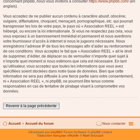
concernant phpBB, nous vous invitons à consulter
https://www.phpbb.com/
(en
anglais).
Vous acceptez de ne publier aucun contenu à caractère abusif, obscène,
vulgaire, diffamatoire, choquant, menaçant, pornographique, etc. qui pourrait
transgresser les lois de votre pays, le pays où « Association REEL » est
hébergé, ou encore la loi internationale. Si vous ne respectez pas cela, vous
vous exposez à un bannissement immédiat et permanent et nous avertirons
votre fournisseur d’accès à internet si nous le jugeons nécessaire. Nous
enregistrons l’adresse IP de tous les messages afin d’aider au renforcement
de ces conditions. Vous acceptez le fait que « Association REEL » ait le droit
de supprimer, d’éditer, de déplacer ou de verrouiller n’importe quel sujet à
n’importe quel moment si nous estimons que cela est nécessaire. En tant
qu’utilisateur, vous acceptez que toutes les informations que vous avez
spécifiées soient stockées dans notre base de données. Bien que cette
information ne sera pas diffusée à une tierce partie sans votre consentement,
ni « Association REEL », ni phpBB, ne pourront être tenus comme
responsables en cas de tentative de piratage visant à compromettre vos
données.
Revenir à la page précédente
Accueil
Accueil du forum
Nous contacter
Développé par
phpBB
® Forum Software © phpBB Limited
Traduction française officielle
©
Maël Soucaze