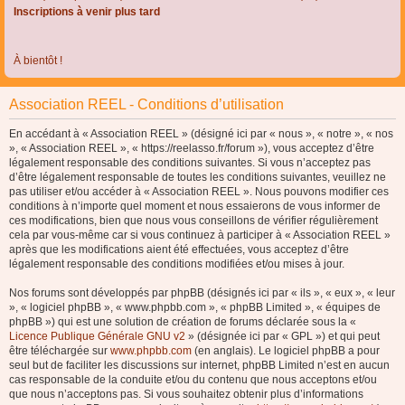
Inscriptions à venir plus tard
À bientôt !
Association REEL - Conditions d’utilisation
En accédant à « Association REEL » (désigné ici par « nous », « notre », « nos
», « Association REEL », « https://reelasso.fr/forum »), vous acceptez d’être
légalement responsable des conditions suivantes. Si vous n’acceptez pas
d’être légalement responsable de toutes les conditions suivantes, veuillez ne
pas utiliser et/ou accéder à « Association REEL ». Nous pouvons modifier ces
conditions à n’importe quel moment et nous essaierons de vous informer de
ces modifications, bien que nous vous conseillons de vérifier régulièrement
cela par vous-même car si vous continuez à participer à « Association REEL »
après que les modifications aient été effectuées, vous acceptez d’être
légalement responsable des conditions modifiées et/ou mises à jour.
Nos forums sont développés par phpBB (désignés ici par « ils », « eux », « leur
», « logiciel phpBB », « www.phpbb.com », « phpBB Limited », « équipes de
phpBB ») qui est une solution de création de forums déclarée sous la «
Licence Publique Générale GNU v2
» (désignée ici par « GPL ») et qui peut
être téléchargée sur
www.phpbb.com
(en anglais). Le logiciel phpBB a pour
seul but de faciliter les discussions sur internet, phpBB Limited n’est en aucun
cas responsable de la conduite et/ou du contenu que nous acceptons et/ou
que nous n’acceptons pas. Si vous souhaitez obtenir plus d’informations