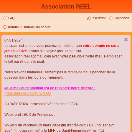
Association REEL
FAQ
Inscription
Connexion
Accueil
Accueil du forum
04/01/2024 :
Le spam est tel que vous pouvez considérer que
votre compte ne sera
jamais activé
si vous n'envoyez pas un mail sur
association.reel[at]gmail.com avec votre
pseudo
et votre
mail
. Remplacer
le [at] par @ dans le mail.
Nous n'avons malheureusement pas le temps de nous pencher sur la
question dans les jours qui viennent.
=> la meilleure solution est de rejoindre notre discord :
https://discord.gg/TvhyNAQ
Au 04/01/2024 : prochain évènement en 2024
Week-end JEUX de Printemps :
Wk jeux du vendredi 29 mars 2024 (fin d'après-midi) au lundi 1er avril
2024 (fin d'après-midi) à la MFR de Saint-Firmin-des-Près (41)