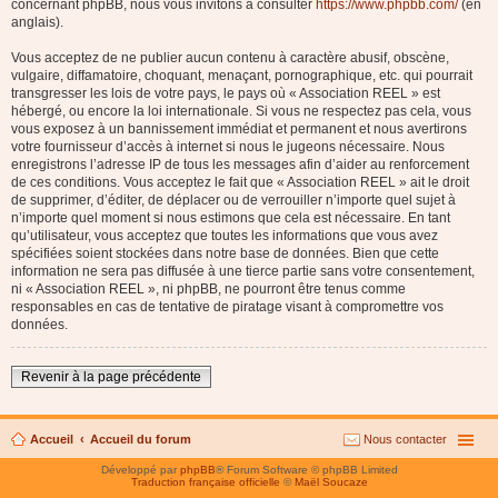
concernant phpBB, nous vous invitons à consulter
https://www.phpbb.com/
(en
anglais).
Vous acceptez de ne publier aucun contenu à caractère abusif, obscène,
vulgaire, diffamatoire, choquant, menaçant, pornographique, etc. qui pourrait
transgresser les lois de votre pays, le pays où « Association REEL » est
hébergé, ou encore la loi internationale. Si vous ne respectez pas cela, vous
vous exposez à un bannissement immédiat et permanent et nous avertirons
votre fournisseur d’accès à internet si nous le jugeons nécessaire. Nous
enregistrons l’adresse IP de tous les messages afin d’aider au renforcement
de ces conditions. Vous acceptez le fait que « Association REEL » ait le droit
de supprimer, d’éditer, de déplacer ou de verrouiller n’importe quel sujet à
n’importe quel moment si nous estimons que cela est nécessaire. En tant
qu’utilisateur, vous acceptez que toutes les informations que vous avez
spécifiées soient stockées dans notre base de données. Bien que cette
information ne sera pas diffusée à une tierce partie sans votre consentement,
ni « Association REEL », ni phpBB, ne pourront être tenus comme
responsables en cas de tentative de piratage visant à compromettre vos
données.
Revenir à la page précédente
Accueil
Accueil du forum
Nous contacter
Développé par
phpBB
® Forum Software © phpBB Limited
Traduction française officielle
©
Maël Soucaze