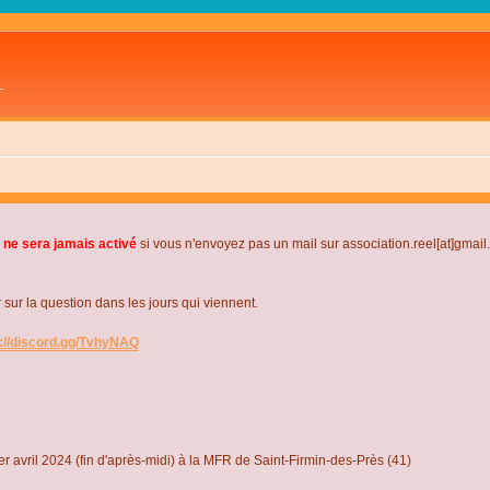
L
 ne sera jamais activé
si vous n'envoyez pas un mail sur association.reel[at]gmai
r la question dans les jours qui viennent.
s://discord.gg/TvhyNAQ
r avril 2024 (fin d'après-midi) à la MFR de Saint-Firmin-des-Près (41)