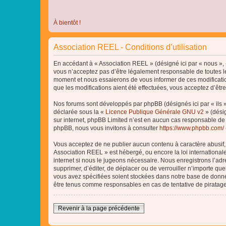
À bientôt !
Association REEL - Conditions d’utilisation
En accédant à « Association REEL » (désigné ici par « nous », «
vous n’acceptez pas d’être légalement responsable de toutes le
moment et nous essaierons de vous informer de ces modificatio
que les modifications aient été effectuées, vous acceptez d’êtr
Nos forums sont développés par phpBB (désignés ici par « ils »
déclarée sous la «
Licence Publique Générale GNU v2
» (désig
sur internet, phpBB Limited n’est en aucun cas responsable de
phpBB, nous vous invitons à consulter
https://www.phpbb.com/
Vous acceptez de ne publier aucun contenu à caractère abusif, o
Association REEL » est hébergé, ou encore la loi internationa
internet si nous le jugeons nécessaire. Nous enregistrons l’adr
supprimer, d’éditer, de déplacer ou de verrouiller n’importe qu
vous avez spécifiées soient stockées dans notre base de donnée
être tenus comme responsables en cas de tentative de piratag
Revenir à la page précédente