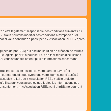
tez d’être légalement responsable des conditions suivantes. Si
L ». Nous pouvons modifier ces conditions à n’importe quel
ar si vous continuez à participer à « Association REEL » après
équipes de phpBB ») qui est une solution de création de forums
 Le logiciel phpBB a pour seul but de faciliter les discussions
Si vous souhaitez obtenir plus d’informations concernant
ait transgresser les lois de votre pays, le pays où «
t permanent et nous avertirons votre fournisseur d’accès à
cceptez le fait que « Association REEL » ait le droit de
u’utilisateur, vous acceptez que toutes les informations que
 consentement, ni « Association REEL », ni phpBB, ne pourront