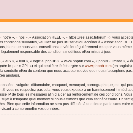
 notre », « nos », « Association REEL », « https://reelasso.fr/forum »), vous accep
s conditions suivantes, veuillez ne pas utiliser et/ou accéder à « Association REE
ns, bien que nous vous conseillons de vérifier régulièrement cela par vous-même c
e légalement responsable des conditions modifiées et/ou mises à jour.
, « eux », « leur », « logiciel phpBB », « www.phpbb.com », « phpBB Limited », « 
née ici par « GPL ») et qui peut être téléchargée sur
www.phpbb.com
(en anglais).
 la conduite et/ou du contenu que nous acceptons et/ou que nous n’acceptons pas. 
(en anglais).
bscène, vulgaire, diffamatoire, choquant, menaçant, pornographique, etc. qui pourr
le. Si vous ne respectez pas cela, vous vous exposez à un bannissement immédiat e
esse IP de tous les messages afin d’aider au renforcement de ces conditions. Vous a
el sujet à n’importe quel moment si nous estimons que cela est nécessaire. En tant q
s. Bien que cette information ne sera pas diffusée à une tierce partie sans votre
e visant à compromettre vos données.