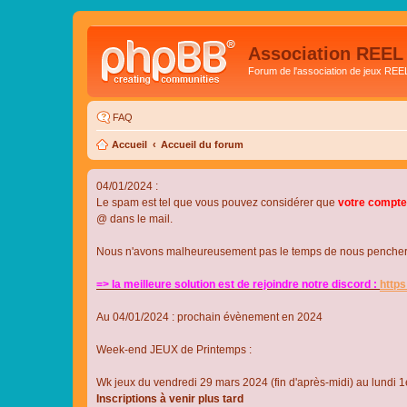
Association REEL
Forum de l'association de jeux REE
FAQ
Accueil
Accueil du forum
04/01/2024 :
Le spam est tel que vous pouvez considérer que
votre compte
@ dans le mail.
Nous n'avons malheureusement pas le temps de nous pencher su
=> la meilleure solution est de rejoindre notre discord :
http
Au 04/01/2024 : prochain évènement en 2024
Week-end JEUX de Printemps :
Wk jeux du vendredi 29 mars 2024 (fin d'après-midi) au lundi 1e
Inscriptions à venir plus tard