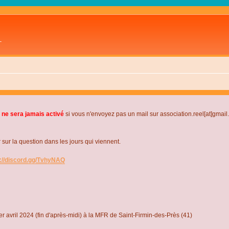
L
 ne sera jamais activé
si vous n'envoyez pas un mail sur association.reel[at]gmai
r la question dans les jours qui viennent.
s://discord.gg/TvhyNAQ
r avril 2024 (fin d'après-midi) à la MFR de Saint-Firmin-des-Près (41)