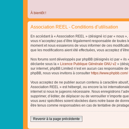
À bientôt !
Association REEL - Conditions d’utilisation
En accédant à « Association REEL » (désigné ici par « nous », «
vous n’acceptez pas d’être légalement responsable de toutes le
moment et nous essaierons de vous informer de ces modificatio
que les modifications aient été effectuées, vous acceptez d’êtr
Nos forums sont développés par phpBB (désignés ici par « ils »
déclarée sous la «
Licence Publique Générale GNU v2
» (désig
sur internet, phpBB Limited n’est en aucun cas responsable de
phpBB, nous vous invitons à consulter
https://www.phpbb.com/
Vous acceptez de ne publier aucun contenu à caractère abusif, o
Association REEL » est hébergé, ou encore la loi internationa
internet si nous le jugeons nécessaire. Nous enregistrons l’adr
supprimer, d’éditer, de déplacer ou de verrouiller n’importe qu
vous avez spécifiées soient stockées dans notre base de donnée
être tenus comme responsables en cas de tentative de piratag
Revenir à la page précédente