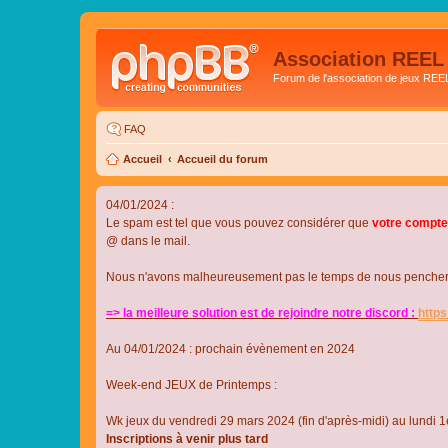
Association REEL
Forum de l'association de jeux REE
FAQ
Accueil
Accueil du forum
04/01/2024 :
Le spam est tel que vous pouvez considérer que
votre compte
@ dans le mail.
Nous n'avons malheureusement pas le temps de nous pencher su
=> la meilleure solution est de rejoindre notre discord :
http
Au 04/01/2024 : prochain évènement en 2024
Week-end JEUX de Printemps :
Wk jeux du vendredi 29 mars 2024 (fin d'après-midi) au lundi 1e
Inscriptions à venir plus tard