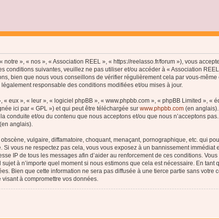
 notre », « nos », « Association REEL », « https://reelasso.fr/forum »), vous accep
s conditions suivantes, veuillez ne pas utiliser et/ou accéder à « Association REE
ns, bien que nous vous conseillons de vérifier régulièrement cela par vous-même c
e légalement responsable des conditions modifiées et/ou mises à jour.
, « eux », « leur », « logiciel phpBB », « www.phpbb.com », « phpBB Limited », « 
née ici par « GPL ») et qui peut être téléchargée sur
www.phpbb.com
(en anglais).
 la conduite et/ou du contenu que nous acceptons et/ou que nous n’acceptons pas. 
(en anglais).
bscène, vulgaire, diffamatoire, choquant, menaçant, pornographique, etc. qui pourr
le. Si vous ne respectez pas cela, vous vous exposez à un bannissement immédiat e
esse IP de tous les messages afin d’aider au renforcement de ces conditions. Vous a
el sujet à n’importe quel moment si nous estimons que cela est nécessaire. En tant q
s. Bien que cette information ne sera pas diffusée à une tierce partie sans votre
e visant à compromettre vos données.