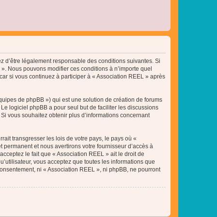
tez d’être légalement responsable des conditions suivantes. Si
L ». Nous pouvons modifier ces conditions à n’importe quel
ar si vous continuez à participer à « Association REEL » après
équipes de phpBB ») qui est une solution de création de forums
 Le logiciel phpBB a pour seul but de faciliter les discussions
Si vous souhaitez obtenir plus d’informations concernant
ait transgresser les lois de votre pays, le pays où «
t permanent et nous avertirons votre fournisseur d’accès à
cceptez le fait que « Association REEL » ait le droit de
u’utilisateur, vous acceptez que toutes les informations que
 consentement, ni « Association REEL », ni phpBB, ne pourront