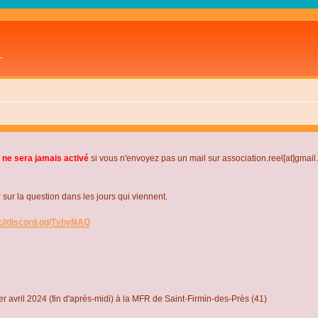
L
 ne sera jamais activé
si vous n'envoyez pas un mail sur association.reel[at]gmai
r la question dans les jours qui viennent.
s://discord.gg/TvhyNAQ
r avril 2024 (fin d'après-midi) à la MFR de Saint-Firmin-des-Près (41)