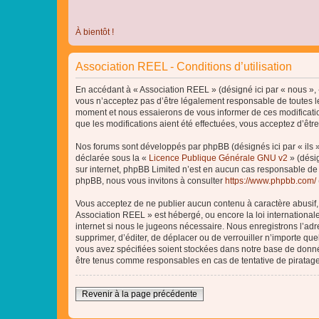
À bientôt !
Association REEL - Conditions d’utilisation
En accédant à « Association REEL » (désigné ici par « nous », «
vous n’acceptez pas d’être légalement responsable de toutes le
moment et nous essaierons de vous informer de ces modificatio
que les modifications aient été effectuées, vous acceptez d’êtr
Nos forums sont développés par phpBB (désignés ici par « ils »
déclarée sous la «
Licence Publique Générale GNU v2
» (désig
sur internet, phpBB Limited n’est en aucun cas responsable de
phpBB, nous vous invitons à consulter
https://www.phpbb.com/
Vous acceptez de ne publier aucun contenu à caractère abusif, o
Association REEL » est hébergé, ou encore la loi internationa
internet si nous le jugeons nécessaire. Nous enregistrons l’adr
supprimer, d’éditer, de déplacer ou de verrouiller n’importe qu
vous avez spécifiées soient stockées dans notre base de donnée
être tenus comme responsables en cas de tentative de piratag
Revenir à la page précédente