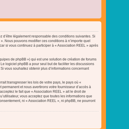
tez d’être légalement responsable des conditions suivantes. Si
L ». Nous pouvons modifier ces conditions à n’importe quel
ar si vous continuez à participer à « Association REEL » après
équipes de phpBB ») qui est une solution de création de forums
 Le logiciel phpBB a pour seul but de faciliter les discussions
Si vous souhaitez obtenir plus d’informations concernant
ait transgresser les lois de votre pays, le pays où «
t permanent et nous avertirons votre fournisseur d’accès à
cceptez le fait que « Association REEL » ait le droit de
u’utilisateur, vous acceptez que toutes les informations que
 consentement, ni « Association REEL », ni phpBB, ne pourront