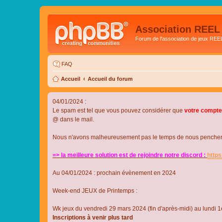
Association REEL
Forum de l'association de jeux REE
FAQ
Accueil
Accueil du forum
04/01/2024 :
Le spam est tel que vous pouvez considérer que
votre compte
@ dans le mail.
Nous n'avons malheureusement pas le temps de nous pencher su
=> la meilleure solution est de rejoindre notre discord :
http
Au 04/01/2024 : prochain évènement en 2024
Week-end JEUX de Printemps :
Wk jeux du vendredi 29 mars 2024 (fin d'après-midi) au lundi 1e
Inscriptions à venir plus tard