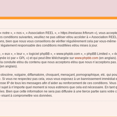
 notre », « nos », « Association REEL », « https://reelasso.fr/forum »), vous accep
s conditions suivantes, veuillez ne pas utiliser et/ou accéder à « Association REE
ns, bien que nous vous conseillons de vérifier régulièrement cela par vous-même c
e légalement responsable des conditions modifiées et/ou mises à jour.
, « eux », « leur », « logiciel phpBB », « www.phpbb.com », « phpBB Limited », « 
née ici par « GPL ») et qui peut être téléchargée sur
www.phpbb.com
(en anglais).
 la conduite et/ou du contenu que nous acceptons et/ou que nous n’acceptons pas. 
(en anglais).
bscène, vulgaire, diffamatoire, choquant, menaçant, pornographique, etc. qui pourr
le. Si vous ne respectez pas cela, vous vous exposez à un bannissement immédiat e
esse IP de tous les messages afin d’aider au renforcement de ces conditions. Vous a
el sujet à n’importe quel moment si nous estimons que cela est nécessaire. En tant q
s. Bien que cette information ne sera pas diffusée à une tierce partie sans votre
e visant à compromettre vos données.