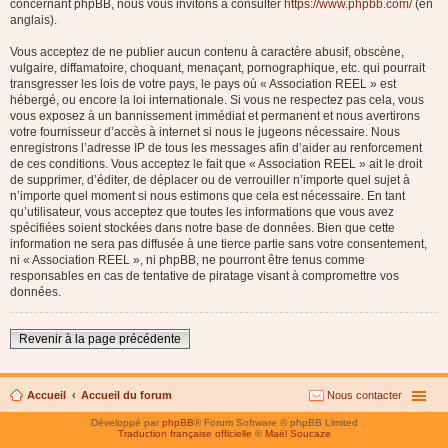
concernant phpBB, nous vous invitons à consulter
https://www.phpbb.com/
(en
anglais).
Vous acceptez de ne publier aucun contenu à caractère abusif, obscène,
vulgaire, diffamatoire, choquant, menaçant, pornographique, etc. qui pourrait
transgresser les lois de votre pays, le pays où « Association REEL » est
hébergé, ou encore la loi internationale. Si vous ne respectez pas cela, vous
vous exposez à un bannissement immédiat et permanent et nous avertirons
votre fournisseur d’accès à internet si nous le jugeons nécessaire. Nous
enregistrons l’adresse IP de tous les messages afin d’aider au renforcement
de ces conditions. Vous acceptez le fait que « Association REEL » ait le droit
de supprimer, d’éditer, de déplacer ou de verrouiller n’importe quel sujet à
n’importe quel moment si nous estimons que cela est nécessaire. En tant
qu’utilisateur, vous acceptez que toutes les informations que vous avez
spécifiées soient stockées dans notre base de données. Bien que cette
information ne sera pas diffusée à une tierce partie sans votre consentement,
ni « Association REEL », ni phpBB, ne pourront être tenus comme
responsables en cas de tentative de piratage visant à compromettre vos
données.
Revenir à la page précédente
Accueil
Accueil du forum
Nous contacter
Développé par
phpBB
® Forum Software © phpBB Limited
Traduction française officielle
©
Maël Soucaze