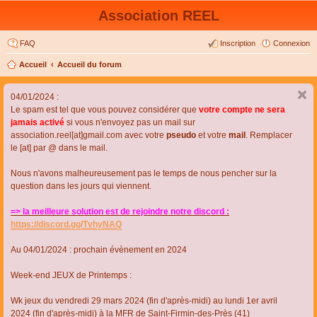
Association REEL
FAQ
Inscription
Connexion
Accueil
Accueil du forum
04/01/2024 :
Le spam est tel que vous pouvez considérer que
votre compte ne sera
jamais activé
si vous n'envoyez pas un mail sur
association.reel[at]gmail.com avec votre
pseudo
et votre
mail
. Remplacer
le [at] par @ dans le mail.
Nous n'avons malheureusement pas le temps de nous pencher sur la
question dans les jours qui viennent.
=> la meilleure solution est de rejoindre notre discord :
https://discord.gg/TvhyNAQ
Au 04/01/2024 : prochain évènement en 2024
Week-end JEUX de Printemps :
Wk jeux du vendredi 29 mars 2024 (fin d'après-midi) au lundi 1er avril
2024 (fin d'après-midi) à la MFR de Saint-Firmin-des-Près (41)