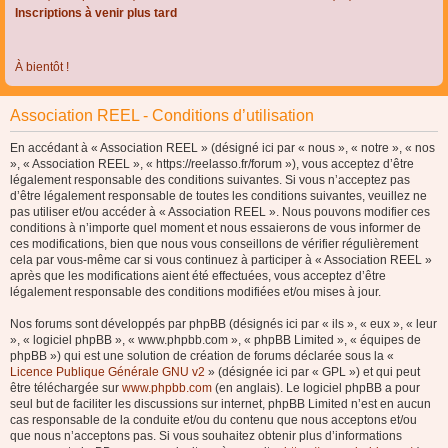
Inscriptions à venir plus tard
À bientôt !
Association REEL - Conditions d’utilisation
En accédant à « Association REEL » (désigné ici par « nous », « notre », « nos
», « Association REEL », « https://reelasso.fr/forum »), vous acceptez d’être
légalement responsable des conditions suivantes. Si vous n’acceptez pas
d’être légalement responsable de toutes les conditions suivantes, veuillez ne
pas utiliser et/ou accéder à « Association REEL ». Nous pouvons modifier ces
conditions à n’importe quel moment et nous essaierons de vous informer de
ces modifications, bien que nous vous conseillons de vérifier régulièrement
cela par vous-même car si vous continuez à participer à « Association REEL »
après que les modifications aient été effectuées, vous acceptez d’être
légalement responsable des conditions modifiées et/ou mises à jour.
Nos forums sont développés par phpBB (désignés ici par « ils », « eux », « leur
», « logiciel phpBB », « www.phpbb.com », « phpBB Limited », « équipes de
phpBB ») qui est une solution de création de forums déclarée sous la «
Licence Publique Générale GNU v2
» (désignée ici par « GPL ») et qui peut
être téléchargée sur
www.phpbb.com
(en anglais). Le logiciel phpBB a pour
seul but de faciliter les discussions sur internet, phpBB Limited n’est en aucun
cas responsable de la conduite et/ou du contenu que nous acceptons et/ou
que nous n’acceptons pas. Si vous souhaitez obtenir plus d’informations