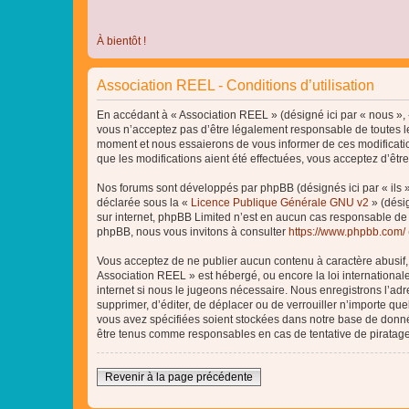
À bientôt !
Association REEL - Conditions d’utilisation
En accédant à « Association REEL » (désigné ici par « nous », «
vous n’acceptez pas d’être légalement responsable de toutes le
moment et nous essaierons de vous informer de ces modificatio
que les modifications aient été effectuées, vous acceptez d’êtr
Nos forums sont développés par phpBB (désignés ici par « ils »
déclarée sous la «
Licence Publique Générale GNU v2
» (désig
sur internet, phpBB Limited n’est en aucun cas responsable de
phpBB, nous vous invitons à consulter
https://www.phpbb.com/
Vous acceptez de ne publier aucun contenu à caractère abusif, o
Association REEL » est hébergé, ou encore la loi internationa
internet si nous le jugeons nécessaire. Nous enregistrons l’adr
supprimer, d’éditer, de déplacer ou de verrouiller n’importe qu
vous avez spécifiées soient stockées dans notre base de donnée
être tenus comme responsables en cas de tentative de piratag
Revenir à la page précédente