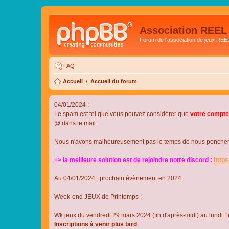
Association REEL
Forum de l'association de jeux REE
FAQ
Accueil
Accueil du forum
04/01/2024 :
Le spam est tel que vous pouvez considérer que
votre compte
@ dans le mail.
Nous n'avons malheureusement pas le temps de nous pencher su
=> la meilleure solution est de rejoindre notre discord :
http
Au 04/01/2024 : prochain évènement en 2024
Week-end JEUX de Printemps :
Wk jeux du vendredi 29 mars 2024 (fin d'après-midi) au lundi 1e
Inscriptions à venir plus tard