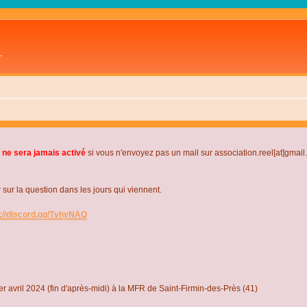
L
 ne sera jamais activé
si vous n'envoyez pas un mail sur association.reel[at]gmai
r la question dans les jours qui viennent.
s://discord.gg/TvhyNAQ
r avril 2024 (fin d'après-midi) à la MFR de Saint-Firmin-des-Près (41)