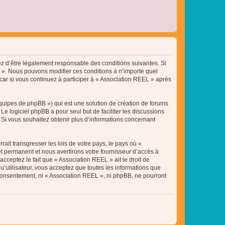
tez d’être légalement responsable des conditions suivantes. Si
L ». Nous pouvons modifier ces conditions à n’importe quel
ar si vous continuez à participer à « Association REEL » après
équipes de phpBB ») qui est une solution de création de forums
 Le logiciel phpBB a pour seul but de faciliter les discussions
Si vous souhaitez obtenir plus d’informations concernant
ait transgresser les lois de votre pays, le pays où «
t permanent et nous avertirons votre fournisseur d’accès à
cceptez le fait que « Association REEL » ait le droit de
u’utilisateur, vous acceptez que toutes les informations que
 consentement, ni « Association REEL », ni phpBB, ne pourront