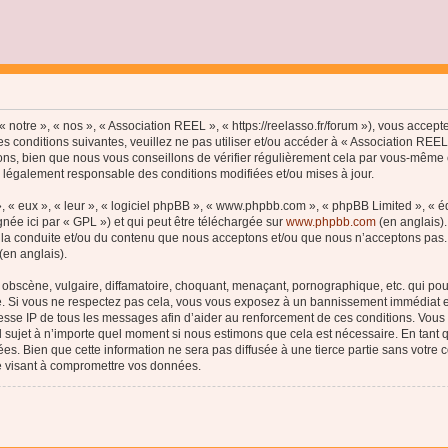
 notre », « nos », « Association REEL », « https://reelasso.fr/forum »), vous accep
s conditions suivantes, veuillez ne pas utiliser et/ou accéder à « Association REE
ns, bien que nous vous conseillons de vérifier régulièrement cela par vous-même c
e légalement responsable des conditions modifiées et/ou mises à jour.
, « eux », « leur », « logiciel phpBB », « www.phpbb.com », « phpBB Limited », « 
née ici par « GPL ») et qui peut être téléchargée sur
www.phpbb.com
(en anglais).
 la conduite et/ou du contenu que nous acceptons et/ou que nous n’acceptons pas. 
(en anglais).
bscène, vulgaire, diffamatoire, choquant, menaçant, pornographique, etc. qui pourr
le. Si vous ne respectez pas cela, vous vous exposez à un bannissement immédiat e
esse IP de tous les messages afin d’aider au renforcement de ces conditions. Vous a
el sujet à n’importe quel moment si nous estimons que cela est nécessaire. En tant q
s. Bien que cette information ne sera pas diffusée à une tierce partie sans votre
e visant à compromettre vos données.