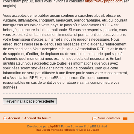
concernant phpBB, nous vous invitons à consulter
https://www.phpbb.com/
(en
anglais).
Vous acceptez de ne publier aucun contenu à caractère abusif, obscène,
vulgaire, diffamatoire, choquant, menaçant, pornographique, etc. qui pourrait
transgresser les lois de votre pays, le pays où « Association REEL » est
hébergé, ou encore la loi internationale. Si vous ne respectez pas cela, vous
vous exposez à un bannissement immédiat et permanent et nous avertirons
votre fournisseur d’accès à internet si nous le jugeons nécessaire. Nous
enregistrons l’adresse IP de tous les messages afin d’aider au renforcement
de ces conditions. Vous acceptez le fait que « Association REEL » ait le droit
de supprimer, d’éditer, de déplacer ou de verrouiller n’importe quel sujet à
n’importe quel moment si nous estimons que cela est nécessaire. En tant
qu’utilisateur, vous acceptez que toutes les informations que vous avez
spécifiées soient stockées dans notre base de données. Bien que cette
information ne sera pas diffusée à une tierce partie sans votre consentement,
ni « Association REEL », ni phpBB, ne pourront être tenus comme
responsables en cas de tentative de piratage visant à compromettre vos
données.
Revenir à la page précédente
Accueil
Accueil du forum
Nous contacter
Développé par
phpBB
® Forum Software © phpBB Limited
Traduction française officielle
©
Maël Soucaze