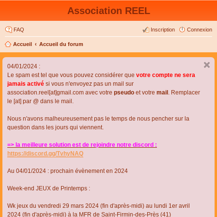
Association REEL
FAQ
Inscription
Connexion
Accueil
Accueil du forum
04/01/2024 :
Le spam est tel que vous pouvez considérer que
votre compte ne sera
jamais activé
si vous n'envoyez pas un mail sur
association.reel[at]gmail.com avec votre
pseudo
et votre
mail
. Remplacer
le [at] par @ dans le mail.
Nous n'avons malheureusement pas le temps de nous pencher sur la
question dans les jours qui viennent.
=> la meilleure solution est de rejoindre notre discord :
https://discord.gg/TvhyNAQ
Au 04/01/2024 : prochain évènement en 2024
Week-end JEUX de Printemps :
Wk jeux du vendredi 29 mars 2024 (fin d'après-midi) au lundi 1er avril
2024 (fin d'après-midi) à la MFR de Saint-Firmin-des-Près (41)