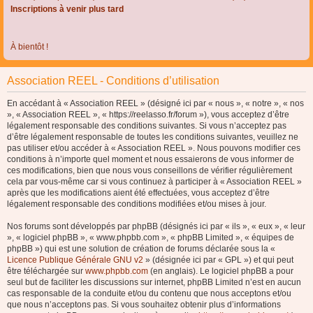
Inscriptions à venir plus tard
À bientôt !
Association REEL - Conditions d’utilisation
En accédant à « Association REEL » (désigné ici par « nous », « notre », « nos
», « Association REEL », « https://reelasso.fr/forum »), vous acceptez d’être
légalement responsable des conditions suivantes. Si vous n’acceptez pas
d’être légalement responsable de toutes les conditions suivantes, veuillez ne
pas utiliser et/ou accéder à « Association REEL ». Nous pouvons modifier ces
conditions à n’importe quel moment et nous essaierons de vous informer de
ces modifications, bien que nous vous conseillons de vérifier régulièrement
cela par vous-même car si vous continuez à participer à « Association REEL »
après que les modifications aient été effectuées, vous acceptez d’être
légalement responsable des conditions modifiées et/ou mises à jour.
Nos forums sont développés par phpBB (désignés ici par « ils », « eux », « leur
», « logiciel phpBB », « www.phpbb.com », « phpBB Limited », « équipes de
phpBB ») qui est une solution de création de forums déclarée sous la «
Licence Publique Générale GNU v2
» (désignée ici par « GPL ») et qui peut
être téléchargée sur
www.phpbb.com
(en anglais). Le logiciel phpBB a pour
seul but de faciliter les discussions sur internet, phpBB Limited n’est en aucun
cas responsable de la conduite et/ou du contenu que nous acceptons et/ou
que nous n’acceptons pas. Si vous souhaitez obtenir plus d’informations