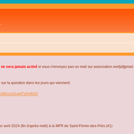
L
 ne sera jamais activé
si vous n'envoyez pas un mail sur association.reel[at]gmai
r la question dans les jours qui viennent.
s://discord.gg/TvhyNAQ
r avril 2024 (fin d'après-midi) à la MFR de Saint-Firmin-des-Près (41)