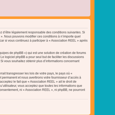
tez d’être légalement responsable des conditions suivantes. Si
L ». Nous pouvons modifier ces conditions à n’importe quel
ar si vous continuez à participer à « Association REEL » après
équipes de phpBB ») qui est une solution de création de forums
 Le logiciel phpBB a pour seul but de faciliter les discussions
Si vous souhaitez obtenir plus d’informations concernant
ait transgresser les lois de votre pays, le pays où «
t permanent et nous avertirons votre fournisseur d’accès à
cceptez le fait que « Association REEL » ait le droit de
u’utilisateur, vous acceptez que toutes les informations que
 consentement, ni « Association REEL », ni phpBB, ne pourront