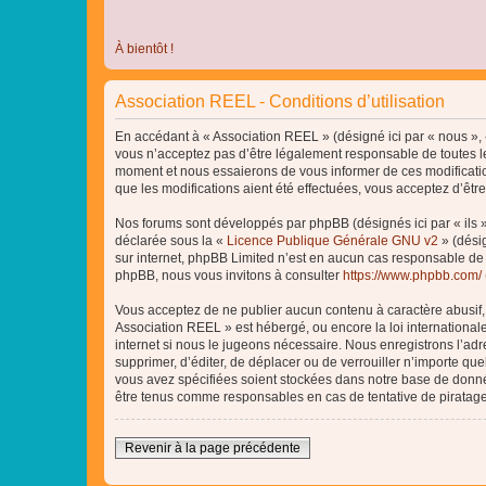
À bientôt !
Association REEL - Conditions d’utilisation
En accédant à « Association REEL » (désigné ici par « nous », «
vous n’acceptez pas d’être légalement responsable de toutes le
moment et nous essaierons de vous informer de ces modificatio
que les modifications aient été effectuées, vous acceptez d’êtr
Nos forums sont développés par phpBB (désignés ici par « ils »
déclarée sous la «
Licence Publique Générale GNU v2
» (désig
sur internet, phpBB Limited n’est en aucun cas responsable de
phpBB, nous vous invitons à consulter
https://www.phpbb.com/
Vous acceptez de ne publier aucun contenu à caractère abusif, o
Association REEL » est hébergé, ou encore la loi internationa
internet si nous le jugeons nécessaire. Nous enregistrons l’adr
supprimer, d’éditer, de déplacer ou de verrouiller n’importe qu
vous avez spécifiées soient stockées dans notre base de donnée
être tenus comme responsables en cas de tentative de piratag
Revenir à la page précédente