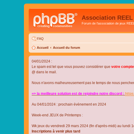
Association REEL
Forum de l'association de jeux REE
FAQ
Accueil
Accueil du forum
04/01/2024 :
Le spam est tel que vous pouvez considérer que
votre compte
@ dans le mail.
Nous n'avons malheureusement pas le temps de nous pencher su
=> la meilleure solution est de rejoindre notre discord :
http
Au 04/01/2024 : prochain évènement en 2024
Week-end JEUX de Printemps :
Wk jeux du vendredi 29 mars 2024 (fin d'après-midi) au lundi 1e
Inscriptions à venir plus tard