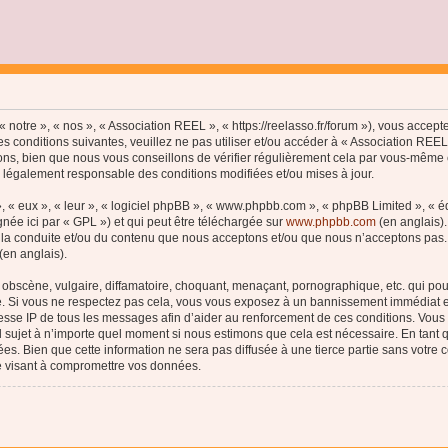
 notre », « nos », « Association REEL », « https://reelasso.fr/forum »), vous accep
s conditions suivantes, veuillez ne pas utiliser et/ou accéder à « Association REE
ns, bien que nous vous conseillons de vérifier régulièrement cela par vous-même c
e légalement responsable des conditions modifiées et/ou mises à jour.
, « eux », « leur », « logiciel phpBB », « www.phpbb.com », « phpBB Limited », « 
née ici par « GPL ») et qui peut être téléchargée sur
www.phpbb.com
(en anglais).
 la conduite et/ou du contenu que nous acceptons et/ou que nous n’acceptons pas. 
(en anglais).
bscène, vulgaire, diffamatoire, choquant, menaçant, pornographique, etc. qui pourr
le. Si vous ne respectez pas cela, vous vous exposez à un bannissement immédiat e
esse IP de tous les messages afin d’aider au renforcement de ces conditions. Vous a
el sujet à n’importe quel moment si nous estimons que cela est nécessaire. En tant q
s. Bien que cette information ne sera pas diffusée à une tierce partie sans votre
e visant à compromettre vos données.