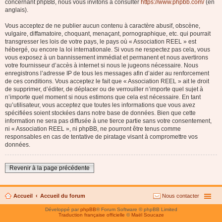
concernant phpBB, nous vous invitons à consulter
https://www.phpbb.com/
(en
anglais).
Vous acceptez de ne publier aucun contenu à caractère abusif, obscène,
vulgaire, diffamatoire, choquant, menaçant, pornographique, etc. qui pourrait
transgresser les lois de votre pays, le pays où « Association REEL » est
hébergé, ou encore la loi internationale. Si vous ne respectez pas cela, vous
vous exposez à un bannissement immédiat et permanent et nous avertirons
votre fournisseur d’accès à internet si nous le jugeons nécessaire. Nous
enregistrons l’adresse IP de tous les messages afin d’aider au renforcement
de ces conditions. Vous acceptez le fait que « Association REEL » ait le droit
de supprimer, d’éditer, de déplacer ou de verrouiller n’importe quel sujet à
n’importe quel moment si nous estimons que cela est nécessaire. En tant
qu’utilisateur, vous acceptez que toutes les informations que vous avez
spécifiées soient stockées dans notre base de données. Bien que cette
information ne sera pas diffusée à une tierce partie sans votre consentement,
ni « Association REEL », ni phpBB, ne pourront être tenus comme
responsables en cas de tentative de piratage visant à compromettre vos
données.
Revenir à la page précédente
Accueil
Accueil du forum
Nous contacter
Développé par
phpBB
® Forum Software © phpBB Limited
Traduction française officielle
©
Maël Soucaze