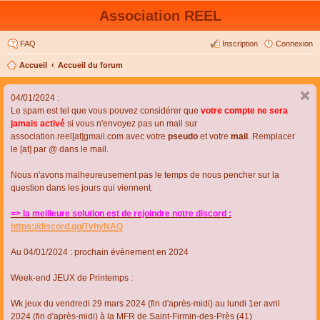
Association REEL
FAQ
Inscription
Connexion
Accueil
Accueil du forum
04/01/2024 :
Le spam est tel que vous pouvez considérer que
votre compte ne sera
jamais activé
si vous n'envoyez pas un mail sur
association.reel[at]gmail.com avec votre
pseudo
et votre
mail
. Remplacer
le [at] par @ dans le mail.
Nous n'avons malheureusement pas le temps de nous pencher sur la
question dans les jours qui viennent.
=> la meilleure solution est de rejoindre notre discord :
https://discord.gg/TvhyNAQ
Au 04/01/2024 : prochain évènement en 2024
Week-end JEUX de Printemps :
Wk jeux du vendredi 29 mars 2024 (fin d'après-midi) au lundi 1er avril
2024 (fin d'après-midi) à la MFR de Saint-Firmin-des-Près (41)