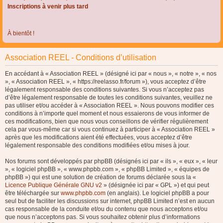
Inscriptions à venir plus tard
À bientôt !
Association REEL - Conditions d’utilisation
En accédant à « Association REEL » (désigné ici par « nous », « notre », « nos
», « Association REEL », « https://reelasso.fr/forum »), vous acceptez d’être
légalement responsable des conditions suivantes. Si vous n’acceptez pas
d’être légalement responsable de toutes les conditions suivantes, veuillez ne
pas utiliser et/ou accéder à « Association REEL ». Nous pouvons modifier ces
conditions à n’importe quel moment et nous essaierons de vous informer de
ces modifications, bien que nous vous conseillons de vérifier régulièrement
cela par vous-même car si vous continuez à participer à « Association REEL »
après que les modifications aient été effectuées, vous acceptez d’être
légalement responsable des conditions modifiées et/ou mises à jour.
Nos forums sont développés par phpBB (désignés ici par « ils », « eux », « leur
», « logiciel phpBB », « www.phpbb.com », « phpBB Limited », « équipes de
phpBB ») qui est une solution de création de forums déclarée sous la «
Licence Publique Générale GNU v2
» (désignée ici par « GPL ») et qui peut
être téléchargée sur
www.phpbb.com
(en anglais). Le logiciel phpBB a pour
seul but de faciliter les discussions sur internet, phpBB Limited n’est en aucun
cas responsable de la conduite et/ou du contenu que nous acceptons et/ou
que nous n’acceptons pas. Si vous souhaitez obtenir plus d’informations