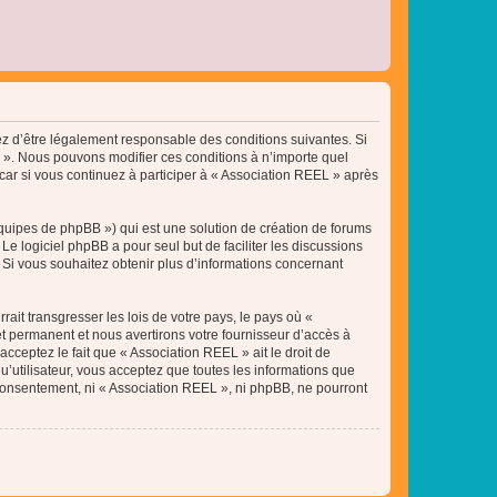
tez d’être légalement responsable des conditions suivantes. Si
L ». Nous pouvons modifier ces conditions à n’importe quel
ar si vous continuez à participer à « Association REEL » après
équipes de phpBB ») qui est une solution de création de forums
 Le logiciel phpBB a pour seul but de faciliter les discussions
Si vous souhaitez obtenir plus d’informations concernant
ait transgresser les lois de votre pays, le pays où «
t permanent et nous avertirons votre fournisseur d’accès à
cceptez le fait que « Association REEL » ait le droit de
u’utilisateur, vous acceptez que toutes les informations que
 consentement, ni « Association REEL », ni phpBB, ne pourront