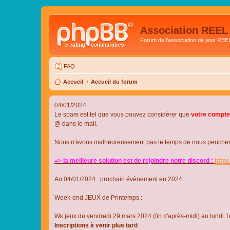
Association REEL
Forum de l'association de jeux REE
FAQ
Accueil
Accueil du forum
04/01/2024 :
Le spam est tel que vous pouvez considérer que
votre compte
@ dans le mail.
Nous n'avons malheureusement pas le temps de nous pencher su
=> la meilleure solution est de rejoindre notre discord :
http
Au 04/01/2024 : prochain évènement en 2024
Week-end JEUX de Printemps :
Wk jeux du vendredi 29 mars 2024 (fin d'après-midi) au lundi 1e
Inscriptions à venir plus tard