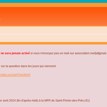
L
 ne sera jamais activé
si vous n'envoyez pas un mail sur association.reel[at]gmai
r la question dans les jours qui viennent.
s://discord.gg/TvhyNAQ
r avril 2024 (fin d'après-midi) à la MFR de Saint-Firmin-des-Près (41)