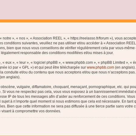
 notre », « nos », « Association REEL », « https://reelasso.fr/forum »), vous accep
s conditions suivantes, veuillez ne pas utiliser et/ou accéder à « Association REE
ns, bien que nous vous conseillons de vérifier régulièrement cela par vous-même c
e légalement responsable des conditions modifiées et/ou mises à jour.
, « eux », « leur », « logiciel phpBB », « www.phpbb.com », « phpBB Limited », « 
née ici par « GPL ») et qui peut être téléchargée sur
www.phpbb.com
(en anglais).
 la conduite et/ou du contenu que nous acceptons et/ou que nous n’acceptons pas. 
(en anglais).
bscène, vulgaire, diffamatoire, choquant, menaçant, pornographique, etc. qui pourr
le. Si vous ne respectez pas cela, vous vous exposez à un bannissement immédiat e
esse IP de tous les messages afin d’aider au renforcement de ces conditions. Vous a
el sujet à n’importe quel moment si nous estimons que cela est nécessaire. En tant q
s. Bien que cette information ne sera pas diffusée à une tierce partie sans votre
e visant à compromettre vos données.