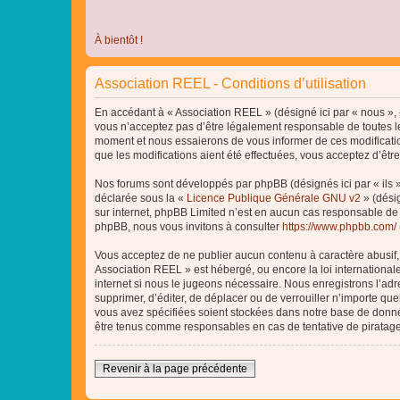
À bientôt !
Association REEL - Conditions d’utilisation
En accédant à « Association REEL » (désigné ici par « nous », «
vous n’acceptez pas d’être légalement responsable de toutes le
moment et nous essaierons de vous informer de ces modificatio
que les modifications aient été effectuées, vous acceptez d’êtr
Nos forums sont développés par phpBB (désignés ici par « ils »
déclarée sous la «
Licence Publique Générale GNU v2
» (désig
sur internet, phpBB Limited n’est en aucun cas responsable de
phpBB, nous vous invitons à consulter
https://www.phpbb.com/
Vous acceptez de ne publier aucun contenu à caractère abusif, o
Association REEL » est hébergé, ou encore la loi internationa
internet si nous le jugeons nécessaire. Nous enregistrons l’adr
supprimer, d’éditer, de déplacer ou de verrouiller n’importe qu
vous avez spécifiées soient stockées dans notre base de donnée
être tenus comme responsables en cas de tentative de piratag
Revenir à la page précédente