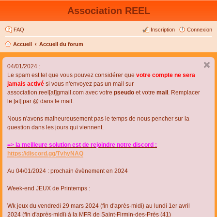
Association REEL
FAQ
Inscription
Connexion
Accueil
Accueil du forum
04/01/2024 :
Le spam est tel que vous pouvez considérer que
votre compte ne sera
jamais activé
si vous n'envoyez pas un mail sur
association.reel[at]gmail.com avec votre
pseudo
et votre
mail
. Remplacer
le [at] par @ dans le mail.
Nous n'avons malheureusement pas le temps de nous pencher sur la
question dans les jours qui viennent.
=> la meilleure solution est de rejoindre notre discord :
https://discord.gg/TvhyNAQ
Au 04/01/2024 : prochain évènement en 2024
Week-end JEUX de Printemps :
Wk jeux du vendredi 29 mars 2024 (fin d'après-midi) au lundi 1er avril
2024 (fin d'après-midi) à la MFR de Saint-Firmin-des-Près (41)