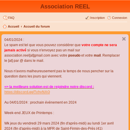
Association REEL
FAQ
Inscription
Connexion
Accueil
Accueil du forum
04/01/2024 :
Le spam est tel que vous pouvez considérer que
votre compte ne sera
jamais activé
si vous n'envoyez pas un mail sur
association.reel[at]gmail.com avec votre
pseudo
et votre
mail
. Remplacer
le [at] par @ dans le mail.
Nous n'avons malheureusement pas le temps de nous pencher sur la
question dans les jours qui viennent.
=> la meilleure solution est de rejoindre notre discord :
https://discord.gg/TvhyNAQ
Au 04/01/2024 : prochain évènement en 2024
Week-end JEUX de Printemps :
Wk jeux du vendredi 29 mars 2024 (fin d'après-midi) au lundi 1er avril
2024 (fin d'après-midi) à la MFR de Saint-Firmin-des-Près (41)