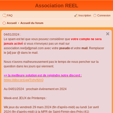
Association REEL
FAQ
Inscription
Connexion
Accueil
Accueil du forum
04/01/2024 :
Le spam est tel que vous pouvez considérer que
votre compte ne sera
jamais activé
si vous n'envoyez pas un mail sur
association.reel[at]gmail.com avec votre
pseudo
et votre
mail
. Remplacer
le [at] par @ dans le mail.
Nous n'avons malheureusement pas le temps de nous pencher sur la
question dans les jours qui viennent.
=> la meilleure solution est de rejoindre notre discord :
https://discord.gg/TvhyNAQ
Au 04/01/2024 : prochain évènement en 2024
Week-end JEUX de Printemps :
Wk jeux du vendredi 29 mars 2024 (fin d'après-midi) au lundi 1er avril
2024 (fin d'après-midi) à la MFR de Saint-Firmin-des-Près (41)