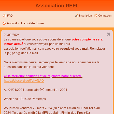
Association REEL
FAQ
Inscription
Connexion
Accueil
Accueil du forum
04/01/2024 :
Le spam est tel que vous pouvez considérer que
votre compte ne sera
jamais activé
si vous n'envoyez pas un mail sur
association.reel[at]gmail.com avec votre
pseudo
et votre
mail
. Remplacer
le [at] par @ dans le mail.
Nous n'avons malheureusement pas le temps de nous pencher sur la
question dans les jours qui viennent.
=> la meilleure solution est de rejoindre notre discord :
https://discord.gg/TvhyNAQ
Au 04/01/2024 : prochain évènement en 2024
Week-end JEUX de Printemps :
Wk jeux du vendredi 29 mars 2024 (fin d'après-midi) au lundi 1er avril
2024 (fin d'après-midi) à la MFR de Saint-Firmin-des-Près (41)