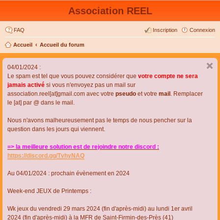
Association REEL
FAQ
Inscription
Connexion
Accueil
Accueil du forum
04/01/2024 :
Le spam est tel que vous pouvez considérer que
votre compte ne sera
jamais activé
si vous n'envoyez pas un mail sur
association.reel[at]gmail.com avec votre
pseudo
et votre
mail
. Remplacer
le [at] par @ dans le mail.
Nous n'avons malheureusement pas le temps de nous pencher sur la
question dans les jours qui viennent.
=> la meilleure solution est de rejoindre notre discord :
https://discord.gg/TvhyNAQ
Au 04/01/2024 : prochain évènement en 2024
Week-end JEUX de Printemps :
Wk jeux du vendredi 29 mars 2024 (fin d'après-midi) au lundi 1er avril
2024 (fin d'après-midi) à la MFR de Saint-Firmin-des-Près (41)