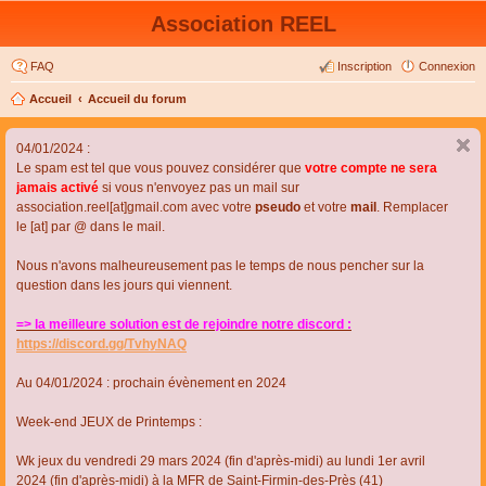
Association REEL
FAQ
Inscription
Connexion
Accueil
Accueil du forum
04/01/2024 :
Le spam est tel que vous pouvez considérer que
votre compte ne sera
jamais activé
si vous n'envoyez pas un mail sur
association.reel[at]gmail.com avec votre
pseudo
et votre
mail
. Remplacer
le [at] par @ dans le mail.
Nous n'avons malheureusement pas le temps de nous pencher sur la
question dans les jours qui viennent.
=> la meilleure solution est de rejoindre notre discord :
https://discord.gg/TvhyNAQ
Au 04/01/2024 : prochain évènement en 2024
Week-end JEUX de Printemps :
Wk jeux du vendredi 29 mars 2024 (fin d'après-midi) au lundi 1er avril
2024 (fin d'après-midi) à la MFR de Saint-Firmin-des-Près (41)