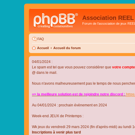
Association REEL
Forum de l'association de jeux REE
FAQ
Accueil
Accueil du forum
04/01/2024 :
Le spam est tel que vous pouvez considérer que
votre compte
@ dans le mail.
Nous n'avons malheureusement pas le temps de nous pencher su
=> la meilleure solution est de rejoindre notre discord :
http
Au 04/01/2024 : prochain évènement en 2024
Week-end JEUX de Printemps :
Wk jeux du vendredi 29 mars 2024 (fin d'après-midi) au lundi 1e
Inscriptions à venir plus tard