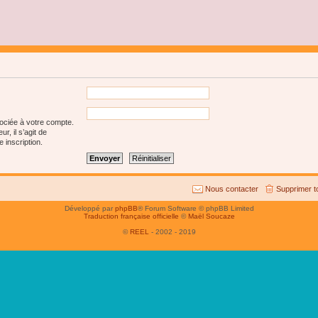
sociée à votre compte.
r, il s’agit de
 inscription.
Nous contacter
Supprimer t
Développé par
phpBB
® Forum Software © phpBB Limited
Traduction française officielle
©
Maël Soucaze
©
REEL
- 2002 - 2019