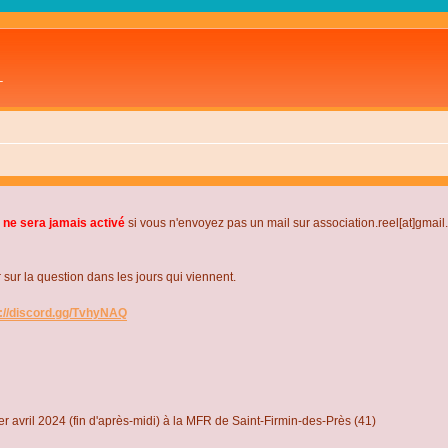
L
 ne sera jamais activé
si vous n'envoyez pas un mail sur association.reel[at]gmai
r la question dans les jours qui viennent.
s://discord.gg/TvhyNAQ
r avril 2024 (fin d'après-midi) à la MFR de Saint-Firmin-des-Près (41)