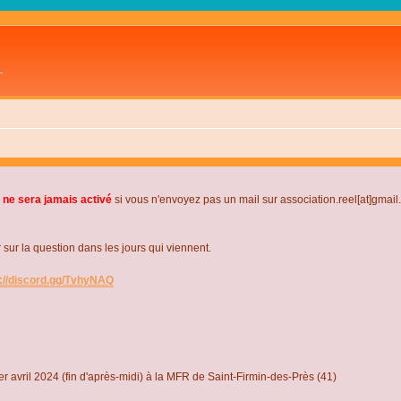
L
 ne sera jamais activé
si vous n'envoyez pas un mail sur association.reel[at]gmai
r la question dans les jours qui viennent.
s://discord.gg/TvhyNAQ
r avril 2024 (fin d'après-midi) à la MFR de Saint-Firmin-des-Près (41)