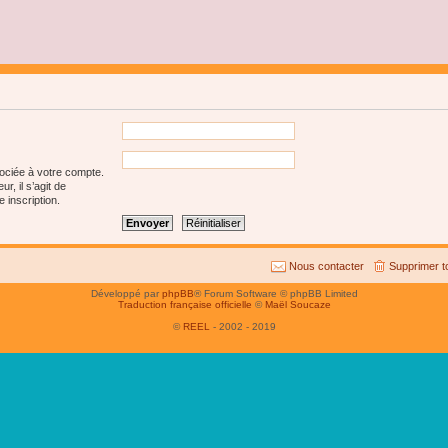
sociée à votre compte.
r, il s’agit de
 inscription.
Nous contacter
Supprimer t
Développé par
phpBB
® Forum Software © phpBB Limited
Traduction française officielle
©
Maël Soucaze
©
REEL
- 2002 - 2019