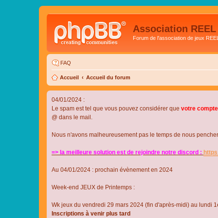
Association REEL
Forum de l'association de jeux REE
FAQ
Accueil
Accueil du forum
04/01/2024 :
Le spam est tel que vous pouvez considérer que
votre compte
@ dans le mail.
Nous n'avons malheureusement pas le temps de nous pencher su
=> la meilleure solution est de rejoindre notre discord :
http
Au 04/01/2024 : prochain évènement en 2024
Week-end JEUX de Printemps :
Wk jeux du vendredi 29 mars 2024 (fin d'après-midi) au lundi 1e
Inscriptions à venir plus tard