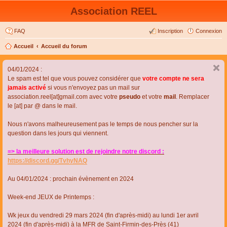
Association REEL
FAQ
Inscription
Connexion
Accueil
Accueil du forum
04/01/2024 :
Le spam est tel que vous pouvez considérer que
votre compte ne sera
jamais activé
si vous n'envoyez pas un mail sur
association.reel[at]gmail.com avec votre
pseudo
et votre
mail
. Remplacer
le [at] par @ dans le mail.
Nous n'avons malheureusement pas le temps de nous pencher sur la
question dans les jours qui viennent.
=> la meilleure solution est de rejoindre notre discord :
https://discord.gg/TvhyNAQ
Au 04/01/2024 : prochain évènement en 2024
Week-end JEUX de Printemps :
Wk jeux du vendredi 29 mars 2024 (fin d'après-midi) au lundi 1er avril
2024 (fin d'après-midi) à la MFR de Saint-Firmin-des-Près (41)