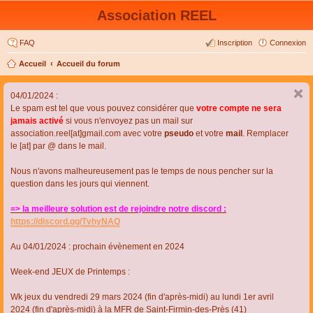
Association REEL
FAQ
Inscription
Connexion
Accueil
Accueil du forum
04/01/2024 :
Le spam est tel que vous pouvez considérer que
votre compte ne sera
jamais activé
si vous n'envoyez pas un mail sur
association.reel[at]gmail.com avec votre
pseudo
et votre
mail
. Remplacer
le [at] par @ dans le mail.
Nous n'avons malheureusement pas le temps de nous pencher sur la
question dans les jours qui viennent.
=> la meilleure solution est de rejoindre notre discord :
https://discord.gg/TvhyNAQ
Au 04/01/2024 : prochain évènement en 2024
Week-end JEUX de Printemps :
Wk jeux du vendredi 29 mars 2024 (fin d'après-midi) au lundi 1er avril
2024 (fin d'après-midi) à la MFR de Saint-Firmin-des-Près (41)