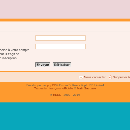
sociée à votre compte.
r, il s’agit de
 inscription.
Nous contacter
Supprimer t
Développé par
phpBB
® Forum Software © phpBB Limited
Traduction française officielle
©
Maël Soucaze
©
REEL
- 2002 - 2019