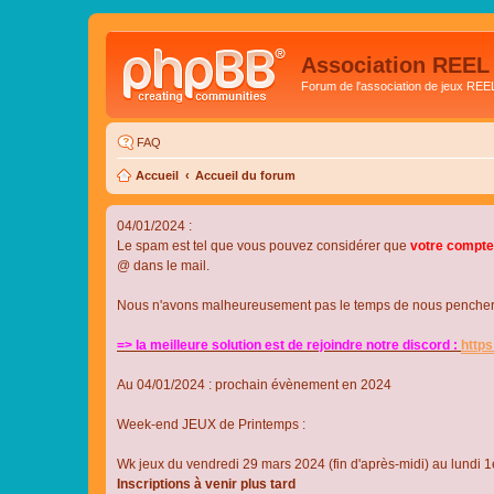
Association REEL
Forum de l'association de jeux REE
FAQ
Accueil
Accueil du forum
04/01/2024 :
Le spam est tel que vous pouvez considérer que
votre compte
@ dans le mail.
Nous n'avons malheureusement pas le temps de nous pencher su
=> la meilleure solution est de rejoindre notre discord :
http
Au 04/01/2024 : prochain évènement en 2024
Week-end JEUX de Printemps :
Wk jeux du vendredi 29 mars 2024 (fin d'après-midi) au lundi 1e
Inscriptions à venir plus tard