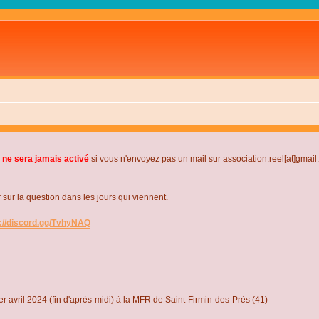
L
 ne sera jamais activé
si vous n'envoyez pas un mail sur association.reel[at]gmai
r la question dans les jours qui viennent.
s://discord.gg/TvhyNAQ
r avril 2024 (fin d'après-midi) à la MFR de Saint-Firmin-des-Près (41)