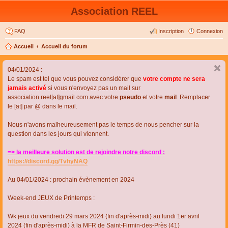
Association REEL
FAQ
Inscription
Connexion
Accueil
Accueil du forum
04/01/2024 :
Le spam est tel que vous pouvez considérer que
votre compte ne sera
jamais activé
si vous n'envoyez pas un mail sur
association.reel[at]gmail.com avec votre
pseudo
et votre
mail
. Remplacer
le [at] par @ dans le mail.
Nous n'avons malheureusement pas le temps de nous pencher sur la
question dans les jours qui viennent.
=> la meilleure solution est de rejoindre notre discord :
https://discord.gg/TvhyNAQ
Au 04/01/2024 : prochain évènement en 2024
Week-end JEUX de Printemps :
Wk jeux du vendredi 29 mars 2024 (fin d'après-midi) au lundi 1er avril
2024 (fin d'après-midi) à la MFR de Saint-Firmin-des-Près (41)