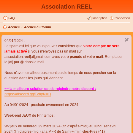
Association REEL
FAQ
Inscription
Connexion
Accueil
Accueil du forum
04/01/2024 :
Le spam est tel que vous pouvez considérer que
votre compte ne sera
jamais activé
si vous n'envoyez pas un mail sur
association.reel[at]gmail.com avec votre
pseudo
et votre
mail
. Remplacer
le [at] par @ dans le mail.
Nous n'avons malheureusement pas le temps de nous pencher sur la
question dans les jours qui viennent.
=> la meilleure solution est de rejoindre notre discord :
https://discord.gg/TvhyNAQ
Au 04/01/2024 : prochain évènement en 2024
Week-end JEUX de Printemps :
Wk jeux du vendredi 29 mars 2024 (fin d'après-midi) au lundi 1er avril
2024 (fin d'après-midi) à la MFR de Saint-Firmin-des-Près (41)