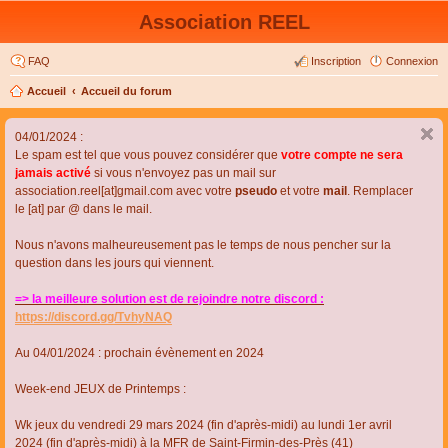
Association REEL
FAQ
Inscription
Connexion
Accueil
Accueil du forum
04/01/2024 :
Le spam est tel que vous pouvez considérer que
votre compte ne sera
jamais activé
si vous n'envoyez pas un mail sur
association.reel[at]gmail.com avec votre
pseudo
et votre
mail
. Remplacer
le [at] par @ dans le mail.
Nous n'avons malheureusement pas le temps de nous pencher sur la
question dans les jours qui viennent.
=> la meilleure solution est de rejoindre notre discord :
https://discord.gg/TvhyNAQ
Au 04/01/2024 : prochain évènement en 2024
Week-end JEUX de Printemps :
Wk jeux du vendredi 29 mars 2024 (fin d'après-midi) au lundi 1er avril
2024 (fin d'après-midi) à la MFR de Saint-Firmin-des-Près (41)