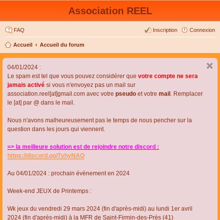
Association REEL
FAQ
Inscription
Connexion
Accueil
Accueil du forum
04/01/2024 :
Le spam est tel que vous pouvez considérer que
votre compte ne sera
jamais activé
si vous n'envoyez pas un mail sur
association.reel[at]gmail.com avec votre
pseudo
et votre
mail
. Remplacer
le [at] par @ dans le mail.
Nous n'avons malheureusement pas le temps de nous pencher sur la
question dans les jours qui viennent.
=> la meilleure solution est de rejoindre notre discord :
https://discord.gg/TvhyNAQ
Au 04/01/2024 : prochain évènement en 2024
Week-end JEUX de Printemps :
Wk jeux du vendredi 29 mars 2024 (fin d'après-midi) au lundi 1er avril
2024 (fin d'après-midi) à la MFR de Saint-Firmin-des-Près (41)