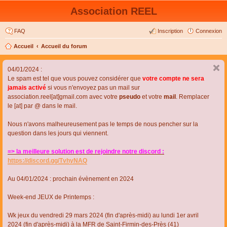
Association REEL
FAQ
Inscription
Connexion
Accueil
Accueil du forum
04/01/2024 :
Le spam est tel que vous pouvez considérer que
votre compte ne sera
jamais activé
si vous n'envoyez pas un mail sur
association.reel[at]gmail.com avec votre
pseudo
et votre
mail
. Remplacer
le [at] par @ dans le mail.
Nous n'avons malheureusement pas le temps de nous pencher sur la
question dans les jours qui viennent.
=> la meilleure solution est de rejoindre notre discord :
https://discord.gg/TvhyNAQ
Au 04/01/2024 : prochain évènement en 2024
Week-end JEUX de Printemps :
Wk jeux du vendredi 29 mars 2024 (fin d'après-midi) au lundi 1er avril
2024 (fin d'après-midi) à la MFR de Saint-Firmin-des-Près (41)