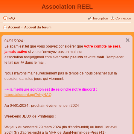
Association REEL
FAQ
Inscription
Connexion
Accueil
Accueil du forum
04/01/2024 :
Le spam est tel que vous pouvez considérer que
votre compte ne sera
jamais activé
si vous n'envoyez pas un mail sur
association.reel[at]gmail.com avec votre
pseudo
et votre
mail
. Remplacer
le [at] par @ dans le mail.
Nous n'avons malheureusement pas le temps de nous pencher sur la
question dans les jours qui viennent.
=> la meilleure solution est de rejoindre notre discord :
https://discord.gg/TvhyNAQ
Au 04/01/2024 : prochain évènement en 2024
Week-end JEUX de Printemps :
Wk jeux du vendredi 29 mars 2024 (fin d'après-midi) au lundi 1er avril
2024 (fin d'après-midi) à la MFR de Saint-Firmin-des-Près (41)