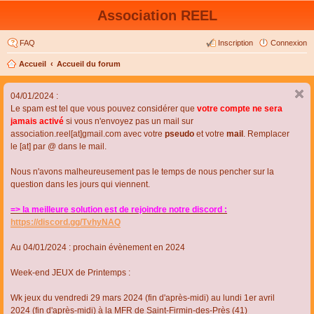
Association REEL
FAQ
Inscription
Connexion
Accueil
Accueil du forum
04/01/2024 :
Le spam est tel que vous pouvez considérer que
votre compte ne sera
jamais activé
si vous n'envoyez pas un mail sur
association.reel[at]gmail.com avec votre
pseudo
et votre
mail
. Remplacer
le [at] par @ dans le mail.
Nous n'avons malheureusement pas le temps de nous pencher sur la
question dans les jours qui viennent.
=> la meilleure solution est de rejoindre notre discord :
https://discord.gg/TvhyNAQ
Au 04/01/2024 : prochain évènement en 2024
Week-end JEUX de Printemps :
Wk jeux du vendredi 29 mars 2024 (fin d'après-midi) au lundi 1er avril
2024 (fin d'après-midi) à la MFR de Saint-Firmin-des-Près (41)