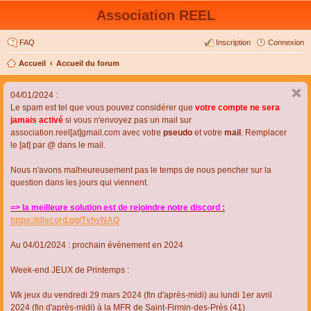
Association REEL
FAQ
Inscription
Connexion
Accueil
Accueil du forum
04/01/2024 :
Le spam est tel que vous pouvez considérer que
votre compte ne sera
jamais activé
si vous n'envoyez pas un mail sur
association.reel[at]gmail.com avec votre
pseudo
et votre
mail
. Remplacer
le [at] par @ dans le mail.
Nous n'avons malheureusement pas le temps de nous pencher sur la
question dans les jours qui viennent.
=> la meilleure solution est de rejoindre notre discord :
https://discord.gg/TvhyNAQ
Au 04/01/2024 : prochain évènement en 2024
Week-end JEUX de Printemps :
Wk jeux du vendredi 29 mars 2024 (fin d'après-midi) au lundi 1er avril
2024 (fin d'après-midi) à la MFR de Saint-Firmin-des-Près (41)