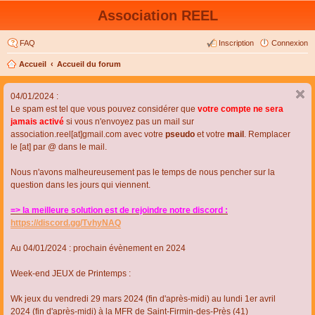
Association REEL
FAQ
Inscription
Connexion
Accueil
Accueil du forum
04/01/2024 :
Le spam est tel que vous pouvez considérer que
votre compte ne sera
jamais activé
si vous n'envoyez pas un mail sur
association.reel[at]gmail.com avec votre
pseudo
et votre
mail
. Remplacer
le [at] par @ dans le mail.
Nous n'avons malheureusement pas le temps de nous pencher sur la
question dans les jours qui viennent.
=> la meilleure solution est de rejoindre notre discord :
https://discord.gg/TvhyNAQ
Au 04/01/2024 : prochain évènement en 2024
Week-end JEUX de Printemps :
Wk jeux du vendredi 29 mars 2024 (fin d'après-midi) au lundi 1er avril
2024 (fin d'après-midi) à la MFR de Saint-Firmin-des-Près (41)