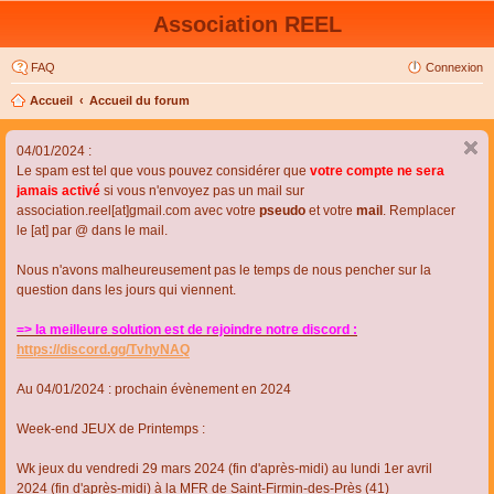
Association REEL
FAQ
Connexion
Accueil
Accueil du forum
04/01/2024 :
Le spam est tel que vous pouvez considérer que
votre compte ne sera
jamais activé
si vous n'envoyez pas un mail sur
association.reel[at]gmail.com avec votre
pseudo
et votre
mail
. Remplacer
le [at] par @ dans le mail.
Nous n'avons malheureusement pas le temps de nous pencher sur la
question dans les jours qui viennent.
=> la meilleure solution est de rejoindre notre discord :
https://discord.gg/TvhyNAQ
Au 04/01/2024 : prochain évènement en 2024
Week-end JEUX de Printemps :
Wk jeux du vendredi 29 mars 2024 (fin d'après-midi) au lundi 1er avril
2024 (fin d'après-midi) à la MFR de Saint-Firmin-des-Près (41)