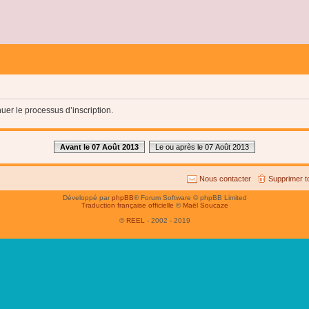
uer le processus d’inscription.
Avant le 07 Août 2013
Le ou après le 07 Août 2013
Nous contacter
Supprimer t
Développé par
phpBB
® Forum Software © phpBB Limited
Traduction française officielle
©
Maël Soucaze
©
REEL
- 2002 - 2019