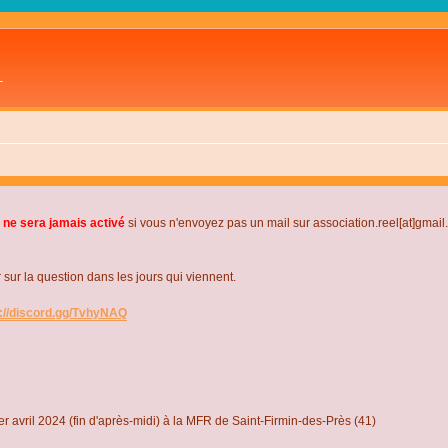
L
 ne sera jamais activé
si vous n'envoyez pas un mail sur association.reel[at]gmai
r la question dans les jours qui viennent.
s://discord.gg/TvhyNAQ
r avril 2024 (fin d'après-midi) à la MFR de Saint-Firmin-des-Près (41)