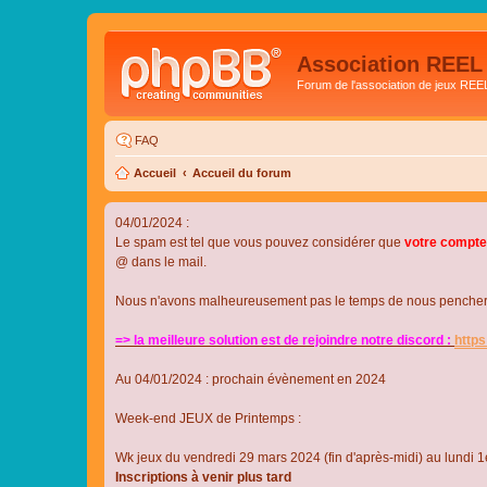
Association REEL
Forum de l'association de jeux REE
FAQ
Accueil
Accueil du forum
04/01/2024 :
Le spam est tel que vous pouvez considérer que
votre compte
@ dans le mail.
Nous n'avons malheureusement pas le temps de nous pencher su
=> la meilleure solution est de rejoindre notre discord :
http
Au 04/01/2024 : prochain évènement en 2024
Week-end JEUX de Printemps :
Wk jeux du vendredi 29 mars 2024 (fin d'après-midi) au lundi 1e
Inscriptions à venir plus tard