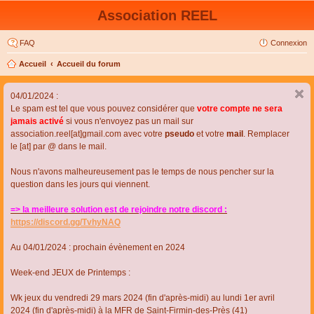
Association REEL
FAQ
Connexion
Accueil
Accueil du forum
04/01/2024 :
Le spam est tel que vous pouvez considérer que
votre compte ne sera
jamais activé
si vous n'envoyez pas un mail sur
association.reel[at]gmail.com avec votre
pseudo
et votre
mail
. Remplacer
le [at] par @ dans le mail.
Nous n'avons malheureusement pas le temps de nous pencher sur la
question dans les jours qui viennent.
=> la meilleure solution est de rejoindre notre discord :
https://discord.gg/TvhyNAQ
Au 04/01/2024 : prochain évènement en 2024
Week-end JEUX de Printemps :
Wk jeux du vendredi 29 mars 2024 (fin d'après-midi) au lundi 1er avril
2024 (fin d'après-midi) à la MFR de Saint-Firmin-des-Près (41)