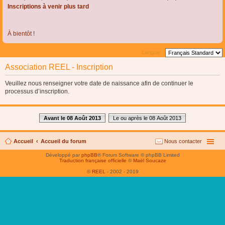
Inscriptions à venir plus tard
À bientôt !
Langue :
Association REEL - Inscription
Veuillez nous renseigner votre date de naissance afin de continuer le
processus d’inscription.
Avant le 08 Août 2013
Le ou après le 08 Août 2013
Accueil
Accueil du forum
Nous contacter
Développé par
phpBB
® Forum Software © phpBB Limited
Traduction française officielle
©
Maël Soucaze
©
REEL
- 2002 - 2019