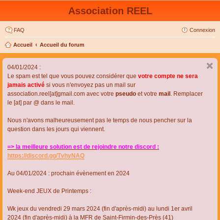
Association REEL
FAQ
Connexion
Accueil
Accueil du forum
04/01/2024 :
Le spam est tel que vous pouvez considérer que
votre compte ne sera
jamais activé
si vous n'envoyez pas un mail sur
association.reel[at]gmail.com avec votre
pseudo
et votre
mail
. Remplacer
le [at] par @ dans le mail.
Nous n'avons malheureusement pas le temps de nous pencher sur la
question dans les jours qui viennent.
=> la meilleure solution est de rejoindre notre discord :
https://discord.gg/TvhyNAQ
Au 04/01/2024 : prochain évènement en 2024
Week-end JEUX de Printemps :
Wk jeux du vendredi 29 mars 2024 (fin d'après-midi) au lundi 1er avril
2024 (fin d'après-midi) à la MFR de Saint-Firmin-des-Près (41)