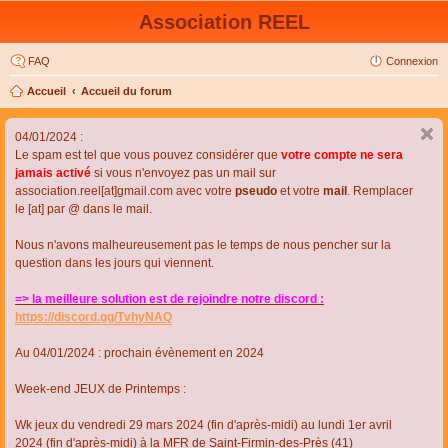
Association REEL
FAQ
Connexion
Accueil
Accueil du forum
04/01/2024 :
Le spam est tel que vous pouvez considérer que
votre compte ne sera
jamais activé
si vous n'envoyez pas un mail sur
association.reel[at]gmail.com avec votre
pseudo
et votre
mail
. Remplacer
le [at] par @ dans le mail.
Nous n'avons malheureusement pas le temps de nous pencher sur la
question dans les jours qui viennent.
=> la meilleure solution est de rejoindre notre discord :
https://discord.gg/TvhyNAQ
Au 04/01/2024 : prochain évènement en 2024
Week-end JEUX de Printemps :
Wk jeux du vendredi 29 mars 2024 (fin d'après-midi) au lundi 1er avril
2024 (fin d'après-midi) à la MFR de Saint-Firmin-des-Près (41)