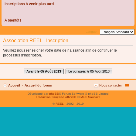
Inscriptions à venir plus tard
À bientôt !
Langue :
Association REEL - Inscription
Veuillez nous renseigner votre date de naissance afin de continuer le
processus d’inscription.
Avant le 05 Août 2013
Le ou après le 05 Août 2013
Accueil
Accueil du forum
Nous contacter
Développé par
phpBB
® Forum Software © phpBB Limited
Traduction française officielle
©
Maël Soucaze
©
REEL
- 2002 - 2019