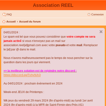
Association REEL
FAQ
Connexion
Accueil
Accueil du forum
04/01/2024 :
Le spam est tel que vous pouvez considérer que
votre compte ne sera
jamais activé
si vous n'envoyez pas un mail sur
association.reel[at]gmail.com avec votre
pseudo
et votre
mail
. Remplacer
le [at] par @ dans le mail.
Nous n'avons malheureusement pas le temps de nous pencher sur la
question dans les jours qui viennent.
=> la meilleure solution est de rejoindre notre discord :
https://discord.gg/TvhyNAQ
Au 04/01/2024 : prochain évènement en 2024
Week-end JEUX de Printemps :
Wk jeux du vendredi 29 mars 2024 (fin d'après-midi) au lundi 1er avril
2024 (fin d'après-midi) à la MFR de Saint-Firmin-des-Près (41)