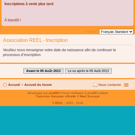
Inscriptions à venir plus tard
À bientôt !
Langue :
Association REEL - Inscription
Veuillez nous renseigner votre date de naissance afin de continuer le
processus d’inscription.
Avant le 05 Août 2013
Le ou après le 05 Août 2013
Accueil
Accueil du forum
Nous contacter
Développé par
phpBB
® Forum Software © phpBB Limited
Traduction française officielle
©
Maël Soucaze
©
REEL
- 2002 - 2019