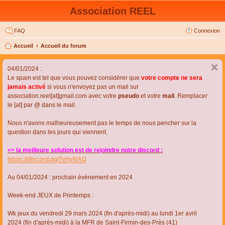
Association REEL
FAQ
Connexion
Accueil
Accueil du forum
04/01/2024 :
Le spam est tel que vous pouvez considérer que
votre compte ne sera
jamais activé
si vous n'envoyez pas un mail sur
association.reel[at]gmail.com avec votre
pseudo
et votre
mail
. Remplacer
le [at] par @ dans le mail.
Nous n'avons malheureusement pas le temps de nous pencher sur la
question dans les jours qui viennent.
=> la meilleure solution est de rejoindre notre discord :
https://discord.gg/TvhyNAQ
Au 04/01/2024 : prochain évènement en 2024
Week-end JEUX de Printemps :
Wk jeux du vendredi 29 mars 2024 (fin d'après-midi) au lundi 1er avril
2024 (fin d'après-midi) à la MFR de Saint-Firmin-des-Près (41)