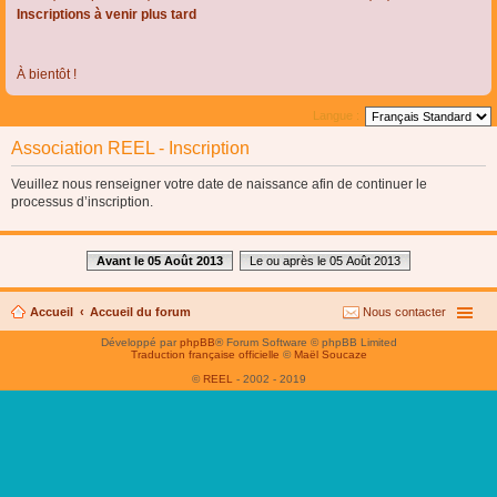
Inscriptions à venir plus tard
À bientôt !
Langue :
Association REEL - Inscription
Veuillez nous renseigner votre date de naissance afin de continuer le
processus d’inscription.
Avant le 05 Août 2013
Le ou après le 05 Août 2013
Accueil
Accueil du forum
Nous contacter
Développé par
phpBB
® Forum Software © phpBB Limited
Traduction française officielle
©
Maël Soucaze
©
REEL
- 2002 - 2019