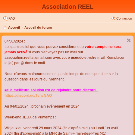
Association REEL
FAQ
Connexion
Accueil
Accueil du forum
04/01/2024 :
Le spam est tel que vous pouvez considérer que
votre compte ne sera
jamais activé
si vous n'envoyez pas un mail sur
association.reel[at]gmail.com avec votre
pseudo
et votre
mail
. Remplacer
le [at] par @ dans le mail.
Nous n'avons malheureusement pas le temps de nous pencher sur la
question dans les jours qui viennent.
=> la meilleure solution est de rejoindre notre discord :
https://discord.gg/TvhyNAQ
Au 04/01/2024 : prochain évènement en 2024
Week-end JEUX de Printemps :
Wk jeux du vendredi 29 mars 2024 (fin d'après-midi) au lundi 1er avril
2024 (fin d'après-midi) à la MFR de Saint-Firmin-des-Près (41)