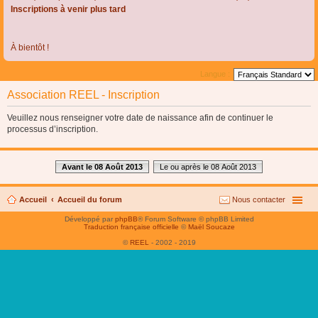
Inscriptions à venir plus tard
À bientôt !
Langue :
Association REEL - Inscription
Veuillez nous renseigner votre date de naissance afin de continuer le
processus d’inscription.
Avant le 08 Août 2013
Le ou après le 08 Août 2013
Accueil
Accueil du forum
Nous contacter
Développé par
phpBB
® Forum Software © phpBB Limited
Traduction française officielle
©
Maël Soucaze
©
REEL
- 2002 - 2019