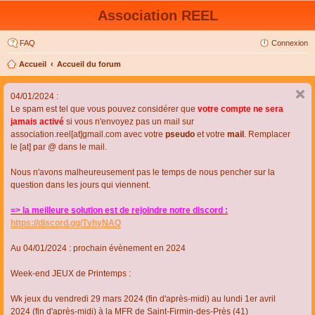
Association REEL
FAQ
Connexion
Accueil
Accueil du forum
04/01/2024 :
Le spam est tel que vous pouvez considérer que
votre compte ne sera
jamais activé
si vous n'envoyez pas un mail sur
association.reel[at]gmail.com avec votre
pseudo
et votre
mail
. Remplacer
le [at] par @ dans le mail.
Nous n'avons malheureusement pas le temps de nous pencher sur la
question dans les jours qui viennent.
=> la meilleure solution est de rejoindre notre discord :
https://discord.gg/TvhyNAQ
Au 04/01/2024 : prochain évènement en 2024
Week-end JEUX de Printemps :
Wk jeux du vendredi 29 mars 2024 (fin d'après-midi) au lundi 1er avril
2024 (fin d'après-midi) à la MFR de Saint-Firmin-des-Près (41)